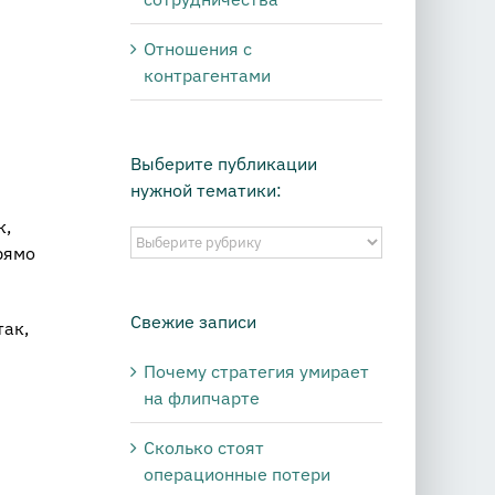
Отношения с
контрагентами
Выберите публикации
нужной тематики:
к,
Выберите
рямо
публикации
нужной
тематики:
Свежие записи
так,
Почему стратегия умирает
на флипчарте
Сколько стоят
операционные потери