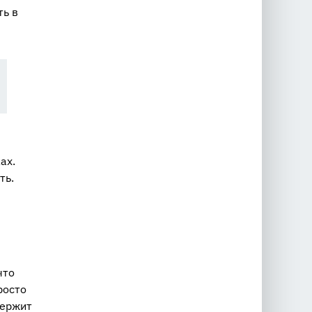
ть в
ах.
ть.
что
росто
держит