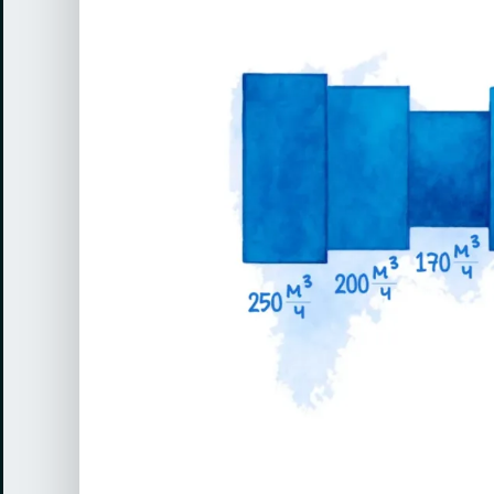
View
Larger
Image