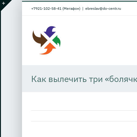
Skip
+7921-102-58-41 (Мегафон)
|
ebreslav@do-centr.ru
to
Toggle
content
Sliding
Bar
Area
Как вылечить три «боляч