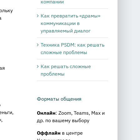
компании
ольку
Как превратить «драмы»
а
коммуникации в
управляемый диалог
Техника PSDM: как решать
сложные проблемы
Как решать сложные
ая
проблемы
Форматы общения
о
еньги,
Онлайн
: Zoom, Teams, Max и
,
др. по вашему выбору
Оффлайн
в центре