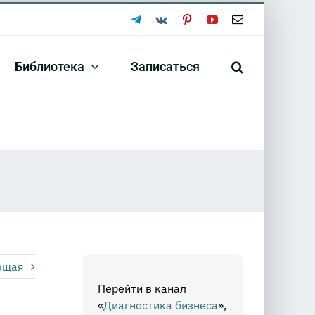
Telegram
Vk
Pinterest
YouTube
Email
Библиотека
Записаться
ющая
Перейти в канал
«
Диагностика бизнеса
»,