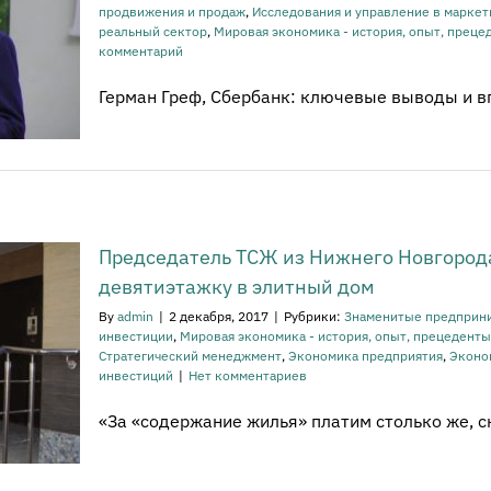
продвижения и продаж
,
Исследования и управление в маркет
реальный сектор
,
Мировая экономика - история, опыт, преце
комментарий
Герман Греф, Сбербанк: ключевые выводы и вп
Председатель ТСЖ из Нижнего Новгород
девятиэтажку в элитный дом
By
admin
|
2 декабря, 2017
|
Рубрики:
Знаменитые предприни
инвестиции
,
Мировая экономика - история, опыт, прецеденты
Стратегический менеджмент
,
Экономика предприятия
,
Эконо
инвестиций
|
Нет комментариев
«За «содержание жилья» платим столько же, ско