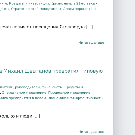
инге
,
Кредиты и инвестиции
,
Кризис начала 21-го века -
денты
,
Стратегический менеджмент
,
Эпохи перемен
|
1
ечатления от посещения Стэнфорда [...]
Читать дальше
а Михаил Швыганов превратил типовую
матели, руководители, финансисты
,
Кредиты и
,
Оперативное управление
,
Процессное управление
,
мика предприятия в целом
,
Экономическая эффективность
лько и люди [...]
Читать дальше