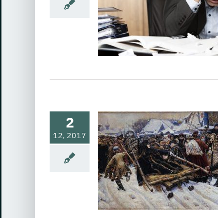
одителя и требования к нему
литика и инкассация долгов
емы и диагностика бизнеса
 и способности финансовых
Оперативное управление
с контрагентами
Политика
 средств и финансирование
ений в бизнесе
Психология
правления и сотрудничества
ие денежными потоками
асходами и себестоимостью
нансовый анализ
Экономика
предприятия
2
12, 2017
ХОЛОГИЯ И ЭФФЕКТ
ЭФРОСА
щие проблемы и диагностика
анизация с позиций теории
нятие решений в бизнесе