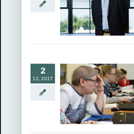
 и проблемы использования
упповая динамика и проблемы
ва
Качества руководителя и
ему
Обучение - возможности,
 проблемы
Общие проблемы и
бизнеса
Принятие решений в
огия лидерства, управления и
сотрудничества
2
12, 2017
у за 40», «за 50» и
«за 60 с гаком»,
ают новые знания
трее молодых
озможности, преимущества,
ология лидерства, управления
 сотрудничества