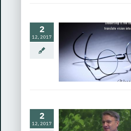
2
12, 2017
фикация теорий и
ое поле лидерства
одителя и требования к нему
ая культура
Оперативное
ие
Организация труда и
ние
Психология лидерства,
 сотрудничества
Управление
персоналом
реф о революции в
2
Уже нет никакой
12, 2017
ренции товаров,