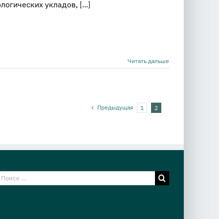
огических укладов, [...]
Читать дальше
Предыдущая
1
2
езультат
оиска: