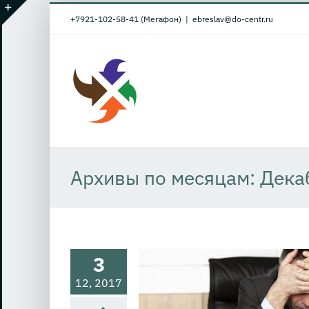
Skip
+7921-102-58-41 (Мегафон)
|
ebreslav@do-centr.ru
to
Toggle
content
Sliding
Bar
Area
Архивы по месяцам:
Дека
ндр Руденко. 10
ренных способов
ять свой бизнес
3
ьтатов деятельности и поиск
Возможности и проблемы
12, 2017
я консалтинга
Диагностика
омпании и бизнеса в целом