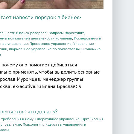
гает навести порядок в бизнес-
ельности и поиск резервов
,
Вопросы маркетинга,
темы показателей деятельности компании
,
Исследования и
ное управление
,
Процессное управление
,
Управление
кции
,
Формальное управление по показателям
,
Экономика
з
и почему оно помогает добиваться
ильно применять, чтобы выделить основные
Ярослав Муромцев, менеджер группы
ква, e-xecutive.ru Елена Бреслав: в
льняется: что делать?
 требования к нему
,
Оперативное управление
,
Организация
 управление
,
Психология лидерства, управления и
налом