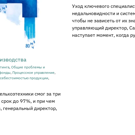
Уход ключевого специалис
недальновидности и систем
чтобы не зависеть от их з
управляющий директор, Сан
наступает момент, когда ру
оизводства
тинга
,
Общие проблемы и
фонды
,
Процессное управление
,
 себестоимостью продукции
,
ельхозтехники смог за три
 срок до 97%, и при чем
, генеральный директор,