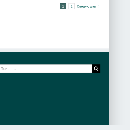
Следующая
1
2
езультат
оиска: