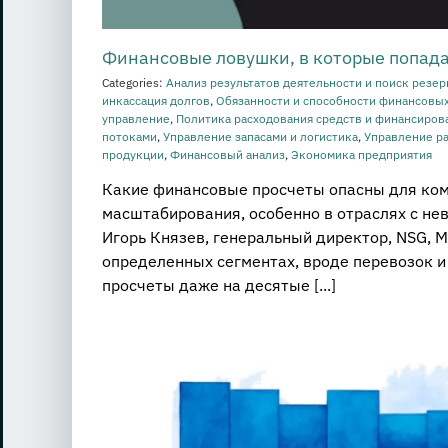
Финансовые ловушки, в которые попад
Categories:
Анализ результатов деятельности и поиск резе
инкассация долгов
,
Обязанности и способности финансовы
управление
,
Политика расходования средств и финансиров
потоками
,
Управление запасами и логистика
,
Управление р
продукции
,
Финансовый анализ
,
Экономика предприятия
Какие финансовые просчеты опасны для ко
масштабирования, особенно в отраслях с н
Игорь Князев, генеральный директор, NSG, Му
определенных сегментах, вроде перевозок и
просчеты даже на десятые [...]