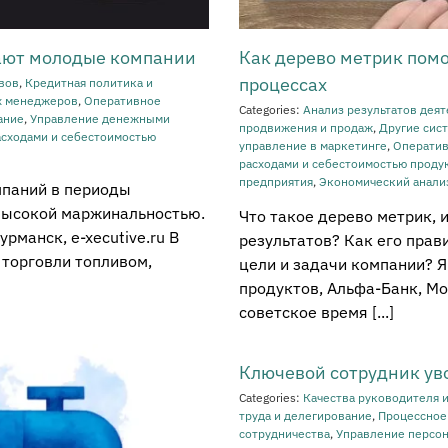
ают молодые компании
Как дерево метрик помо
процессах
рвов
,
Кредитная политика и
х менеджеров
,
Оперативное
Categories:
Анализ результатов деят
ание
,
Управление денежными
продвижения и продаж
,
Другие сис
асходами и себестоимостью
управление в маркетинге
,
Оператив
расходами и себестоимостью проду
предприятия
,
Экономический анали
мпаний в периоды
евысокой маржинальностью.
Что такое дерево метрик, 
рманск, e-xecutive.ru В
результатов? Как его прав
 торговли топливом,
цели и задачи компании? 
продуктов, Альфа-Банк, Мос
советское время [...]
Ключевой сотрудник уво
Categories:
Качества руководителя и
труда и делегирование
,
Процессное
сотрудничества
,
Управление персо