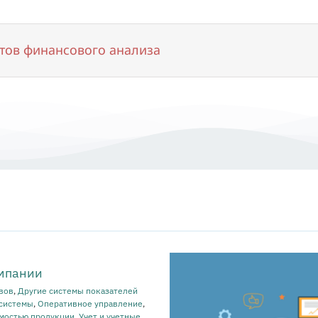
тов финансового анализа
омпании
рвов
,
Другие системы показателей
системы
,
Оперативное управление
,
имостью продукции
,
Учет и учетные