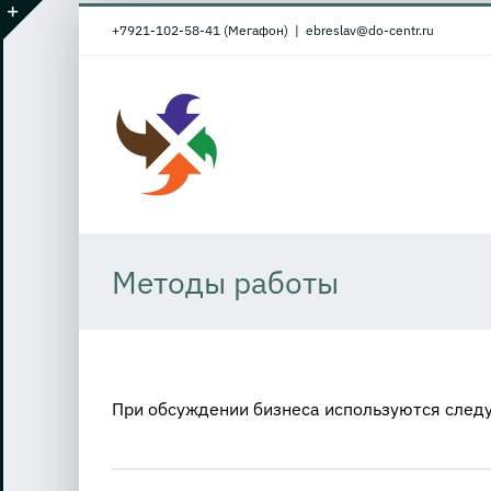
Skip
+7921-102-58-41 (Мегафон)
|
ebreslav@do-centr.ru
to
Toggle
content
Sliding
Bar
Area
Методы работы
При обсуждении бизнеса используются следу
Финансовый экспресс-анализ
Сл