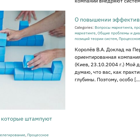
компании внедряют систему
О повышении эффективн
Categories:
Вопросы маркетинга, пр
маркетинге
,
Общие проблемы и диа
позиций теории систем
,
Процессное
Королёв В.А. Доклад на П
ориентированная компания
(Киев, 23.10.2004 г.) Мой
думаю, что вас, как практ
глубины. Поэтому, особо [...
, которые штампуют
делегирование
,
Процессное