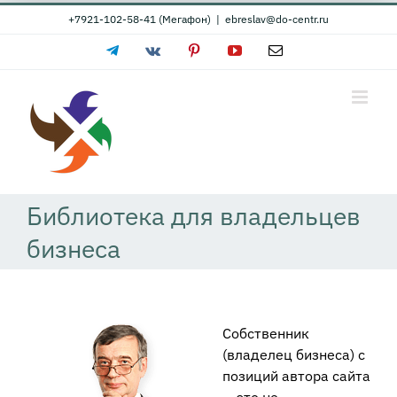
Skip
+7921-102-58-41 (Мегафон)
|
ebreslav@do-centr.ru
to
Telegram
Vk
Pinterest
YouTube
Email
content
Библиотека для владельцев
бизнеса
Собственник
(владелец бизнеса) с
позиций автора сайта