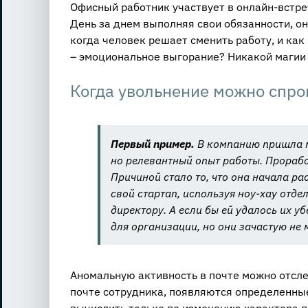
Офисный работник участвует в онлайн-встре
День за днем выполняя свои обязанности, он
когда человек решает сменить работу, и ка
– эмоциональное выгорание? Никакой магии в
Когда увольнение можно спро
Первый пример.
В компанию пришла м
но релевантный опыт работы. Прорабо
Причиной стало то, что она начала р
свой стартап, используя ноу-хау отде
директору. А если бы ей удалось их у
для организации, но они зачастую не
Аномальную активность в почте можно отсле
почте сотрудника, появляются определенны
вычислить только по изменению характера п