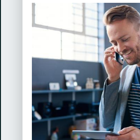
View
Larger
Image