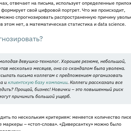
чах, отвечает на письма, использует определенные прило
 формирует свой цифровой портрет. Что же происходит,
к можно спрогнозировать распространенную причину уволь
 этом нет, а математическая статистика и data science.
гнозировать?
олодая девушка-технолог. Хорошее резюме, небольшой,
тав несколько месяцев, она со скандалом была уволена.
ассылать письма коллегам с предложением организовать
ла и
клиентскую базу компании
. Коллеги рассказали все
бедить? Прощай, бизнес! Новички – это повышенный риск
 могут причинить большой ущерб.
дить по нескольким критериям: меняется количество пис
е маркеры – «стоп-слова». «Диверсантку» можно было
ереписки.