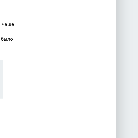
й чаше
 было