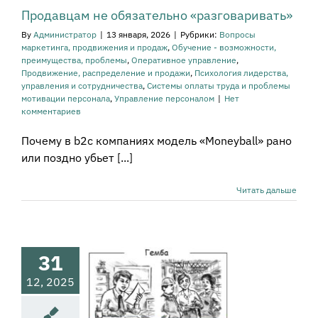
огия лидерства,
Продавцам не обязательно «разговаривать»
равления и
ичества
Системы
By
Администратор
|
13 января, 2026
|
Рубрики:
Вопросы
труда и проблемы
маркетинга, продвижения и продаж
,
Обучение - возможности,
ации персонала
преимущества, проблемы
,
Оперативное управление
,
ение персоналом
Продвижение, распределение и продажи
,
Психология лидерства,
управления и сотрудничества
,
Системы оплаты труда и проблемы
мотивации персонала
,
Управление персоналом
|
Нет
комментариев
Почему в b2c компаниях модель «Moneyball» рано
или поздно убьет [...]
ы врут, или
Читать дальше
Зачем
оводителю
ть в Гембу
31
а руководителя и
ования к нему
12, 2025
тивная культура
е проблемы и
остика бизнеса