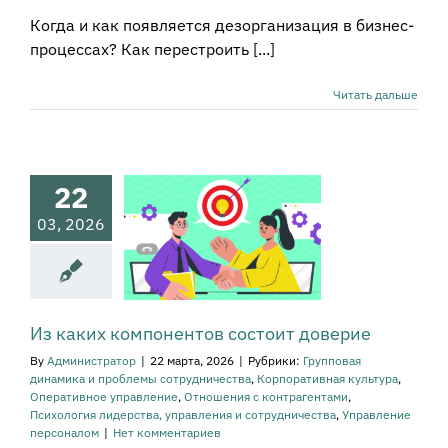
Когда и как появляется дезорганизация в бизнес-
процессах? Как перестроить [...]
Читать дальше
з каких
понентов
22
оит доверие
овая динамика и
03, 2026
ы сотрудничества
тивная культура
вное управление
тношения с
нтрагентами
огия лидерства,
Из каких компонентов состоит доверие
равления и
By
Администратор
|
22 марта, 2026
|
Рубрики:
Групповая
рудничества
динамика и проблемы сотрудничества
,
Корпоративная культура
,
ение персоналом
Оперативное управление
,
Отношения с контрагентами
,
Психология лидерства, управления и сотрудничества
,
Управление
персоналом
|
Нет комментариев