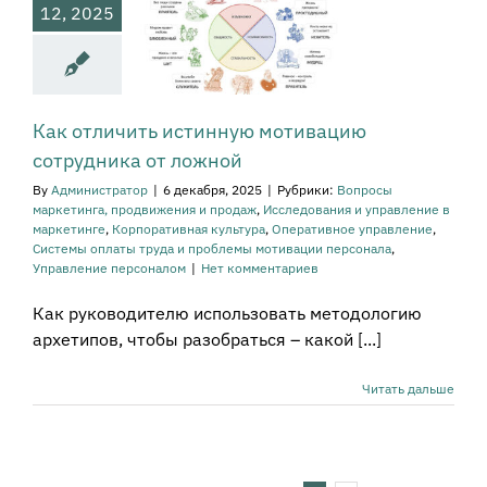
ложной
12, 2025
сы маркетинга,
жения и продаж
ледования и
ние в маркетинге
тивная культура
Как отличить истинную мотивацию
вное управление
ы оплаты труда и
сотрудника от ложной
емы мотивации
By
Администратор
|
6 декабря, 2025
|
Рубрики:
Вопросы
ала
Управление
маркетинга, продвижения и продаж
,
Исследования и управление в
ерсоналом
маркетинге
,
Корпоративная культура
,
Оперативное управление
,
Системы оплаты труда и проблемы мотивации персонала
,
Управление персоналом
|
Нет комментариев
Как руководителю использовать методологию
архетипов, чтобы разобраться – какой [...]
Читать дальше