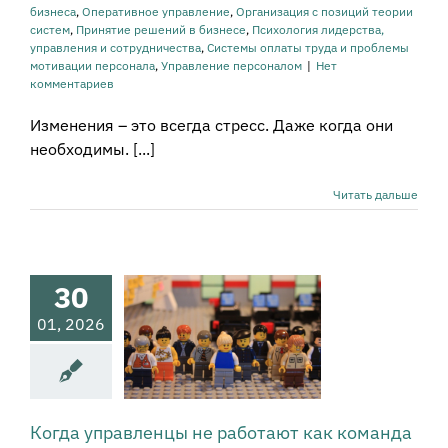
труда и проблемы
бизнеса
,
Оперативное управление
,
Организация с позиций теории
ации персонала
систем
,
Принятие решений в бизнесе
,
Психология лидерства,
ение персоналом
управления и сотрудничества
,
Системы оплаты труда и проблемы
мотивации персонала
,
Управление персоналом
|
Нет
комментариев
Изменения – это всегда стресс. Даже когда они
необходимы. [...]
Когда
Читать дальше
авленцы не
отают как
оманда
стика состояния
30
нии и бизнеса в
лом
Качества
01, 2026
оводителя и
ования к нему
онфликты
тивная культура
е проблемы и
остика бизнеса
Когда управленцы не работают как команда
вное управление