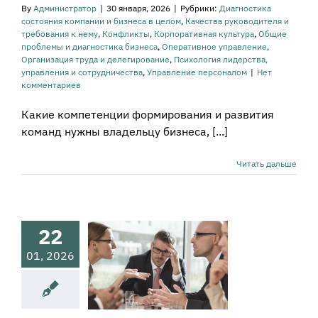
By
Администратор
|
30 января, 2026
|
Рубрики:
Диагностика
изация труда и
состояния компании и бизнеса в целом
,
Качества руководителя и
легирование
требования к нему
,
Конфликты
,
Корпоративная культура
,
Общие
огия лидерства,
проблемы и диагностика бизнеса
,
Оперативное управление
,
равления и
Организация труда и делегирование
,
Психология лидерства,
рудничества
управления и сотрудничества
,
Управление персоналом
|
Нет
ение персоналом
комментариев
Какие компетенции формирования и развития
команд нужны владельцу бизнеса, [...]
Читать дальше
фликты на
работе
22
овая динамика и
01, 2026
ы сотрудничества
а руководителя и
ования к нему
тивная культура
вное управление