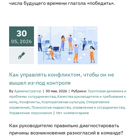
числа будущего времени глагола «победить».
 управлять
фликтом,
обы он не
ел из-под
30
онтроля
05, 2026
овая динамика и
ы сотрудничества
а руководителя и
ования к нему
онфликты
тивная культура
Как управлять конфликтом, чтобы он не
вное управление
вышел из-под контроля
огия лидерства,
равления и
By
Администратор
|
30 мая, 2026
|
Рубрики:
Групповая динамика и
рудничества
проблемы сотрудничества
,
Качества руководителя и требования к
ение персоналом
нему
,
Конфликты
,
Корпоративная культура
,
Оперативное
управление
,
Психология лидерства, управления и сотрудничества
,
Управление персоналом
|
Нет комментариев
Как руководителю правильно диагностировать
причины возникновения разногласий в команде?