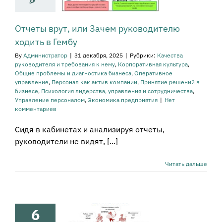
вное управление
онал как актив
ании
Принятие
Отчеты врут, или Зачем руководителю
ний в бизнесе
ходить в Гембу
огия лидерства,
равления и
By
Администратор
|
31 декабря, 2025
|
Рубрики:
Качества
рудничества
руководителя и требования к нему
,
Корпоративная культура
,
ение персоналом
Общие проблемы и диагностика бизнеса
,
Оперативное
ика предприятия
управление
,
Персонал как актив компании
,
Принятие решений в
бизнесе
,
Психология лидерства, управления и сотрудничества
,
Управление персоналом
,
Экономика предприятия
|
Нет
комментариев
Сидя в кабинетах и анализируя отчеты,
руководители не видят, [...]
Читать дальше
 отличить
стинную
тивацию
6
рудника от