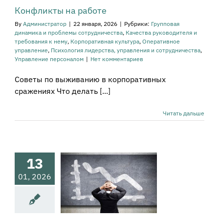
огия лидерства,
Конфликты на работе
равления и
рудничества
By
Администратор
|
22 января, 2026
|
Рубрики:
Групповая
ение персоналом
динамика и проблемы сотрудничества
,
Качества руководителя и
требования к нему
,
Корпоративная культура
,
Оперативное
управление
,
Психология лидерства, управления и сотрудничества
,
Управление персоналом
|
Нет комментариев
Советы по выживанию в корпоративных
сражениях Что делать [...]
Читать дальше
давцам не
язательно
говаривать»
13
сы маркетинга,
жения и продаж
01, 2026
е - возможности,
ества, проблемы
вное управление
одвижение,
еление и продажи