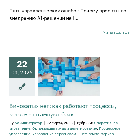
Пять управленческих ошибок Почему проекты по
внедрению AI-решений не [...]
Читать дальше
ватых нет:
 работают
22
роцессы,
03, 2026
оторые
мпуют брак
вное управление
изация труда и
легирование
Виноватых нет: как работают процессы,
сное управление
которые штампуют брак
ение персоналом
By
Администратор
|
22 марта, 2026
|
Рубрики:
Оперативное
управление
,
Организация труда и делегирование
,
Процессное
управление
,
Управление персоналом
|
Нет комментариев