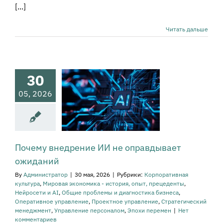
[...]
Читать дальше
Почему
рение ИИ не
авдывает
30
жиданий
тивная культура
05, 2026
ая экономика -
тория, опыт,
енты
Нейросети и
ие проблемы и
остика бизнеса
вное управление
Почему внедрение ИИ не оправдывает
ное управление
ожиданий
атегический
мент
Управление
By
Администратор
|
30 мая, 2026
|
Рубрики:
Корпоративная
оналом
Эпохи
культура
,
Мировая экономика - история, опыт, прецеденты
,
перемен
Нейросети и AI
,
Общие проблемы и диагностика бизнеса
,
Оперативное управление
,
Проектное управление
,
Стратегический
менеджмент
,
Управление персоналом
,
Эпохи перемен
|
Нет
комментариев