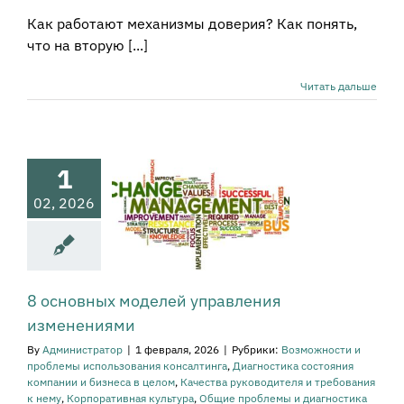
Как работают механизмы доверия? Как понять,
основных
что на вторую [...]
оделей
равления
Читать дальше
енениями
ости и проблемы
пользования
инга
Диагностика
1
яния компании и
в целом
Качества
02, 2026
оводителя и
ования к нему
тивная культура
е проблемы и
остика бизнеса
вное управление
8 основных моделей управления
зация с позиций
изменениями
систем
Принятие
ний в бизнесе
By
Администратор
|
1 февраля, 2026
|
Рубрики:
Возможности и
огия лидерства,
проблемы использования консалтинга
,
Диагностика состояния
равления и
компании и бизнеса в целом
,
Качества руководителя и требования
ичества
Системы
к нему
,
Корпоративная культура
,
Общие проблемы и диагностика