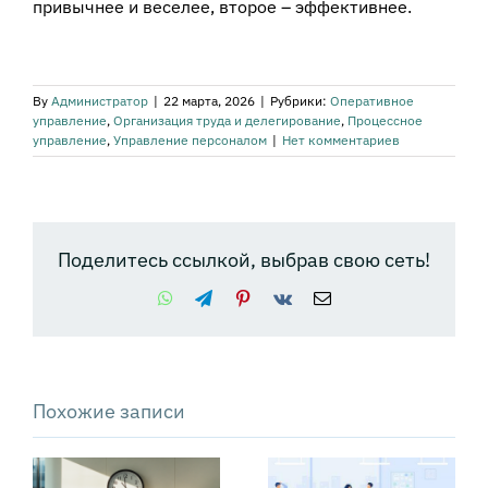
привычнее и веселее, второе – эффективнее.
By
Администратор
|
22 марта, 2026
|
Рубрики:
Оперативное
управление
,
Организация труда и делегирование
,
Процессное
управление
,
Управление персоналом
|
Нет комментариев
Поделитесь ссылкой, выбрав свою сеть!
WhatsApp
Telegram
Pinterest
Vk
Email
Похожие записи
Почему
Как управлять
т