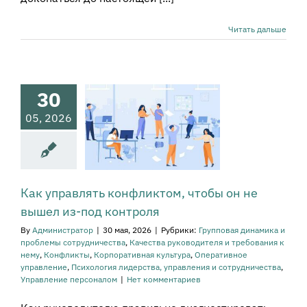
Читать дальше
 управлять
фликтом,
обы он не
ел из-под
30
онтроля
05, 2026
овая динамика и
ы сотрудничества
а руководителя и
ования к нему
онфликты
тивная культура
Как управлять конфликтом, чтобы он не
вное управление
вышел из-под контроля
огия лидерства,
равления и
By
Администратор
|
30 мая, 2026
|
Рубрики:
Групповая динамика и
рудничества
проблемы сотрудничества
,
Качества руководителя и требования к
ение персоналом
нему
,
Конфликты
,
Корпоративная культура
,
Оперативное
управление
,
Психология лидерства, управления и сотрудничества
,
Управление персоналом
|
Нет комментариев