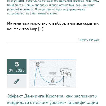
Инструменты работы
,
Качества руководителя и требования к нему
,
рудничества
Конфликты
,
Общие проблемы и диагностика бизнеса
,
Принятие
решений в бизнесе
,
Психология лидерства, управления и
сотрудничества
|
Нет комментариев
Математика морального выбора и логика скрытых
конфликтов Мир [...]
Читать дальше
Эффект
ннинга-
5
гера: как
спознать
09, 2025
ндидата с
им уровнем
лификации
ликты
Общие
Эффект Даннинга-Крюгера: как распознать
ы и диагностика
кандидата с низким уровнем квалификации
еса
Принятие