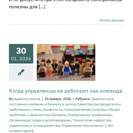
полезны для [...]
Когда
Читать дальше
авленцы не
отают как
оманда
стика состояния
30
нии и бизнеса в
лом
Качества
01, 2026
оводителя и
ования к нему
онфликты
тивная культура
е проблемы и
остика бизнеса
Когда управленцы не работают как команда
вное управление
By
Администратор
|
30 января, 2026
|
Рубрики:
Диагностика
изация труда и
состояния компании и бизнеса в целом
,
Качества руководителя и
легирование
требования к нему
,
Конфликты
,
Корпоративная культура
,
Общие
огия лидерства,
проблемы и диагностика бизнеса
,
Оперативное управление
,
равления и
Организация труда и делегирование
,
Психология лидерства,
рудничества
управления и сотрудничества
,
Управление персоналом
|
Нет
ение персоналом
комментариев