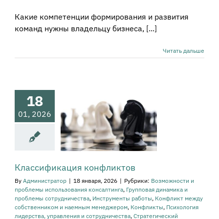
Какие компетенции формирования и развития
команд нужны владельцу бизнеса, [...]
Читать дальше
сификация
нфликтов
ости и проблемы
18
пользования
тинга
Групповая
01, 2026
ика и проблемы
рудничества
ументы работы
фликт между
нником и наемным
ером
Конфликты
Классификация конфликтов
огия лидерства,
равления и
By
Администратор
|
18 января, 2026
|
Рубрики:
Возможности и
рудничества
проблемы использования консалтинга
,
Групповая динамика и
атегический
проблемы сотрудничества
,
Инструменты работы
,
Конфликт между
енеджмент
собственником и наемным менеджером
,
Конфликты
,
Психология
лидерства, управления и сотрудничества
,
Стратегический