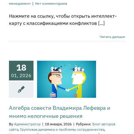
менеджмент
|
Нет комментариев
Нажмите на ссылку, чтобы открыть интеллект-
карту с классификациями конфликтов [...]
бра совести
Читать дальше
адимира
ра и мнимо
логичные
18
ешения
авторов сайта
01, 2026
овая динамика и
ы сотрудничества
ументы работы
а руководителя и
ования к нему
ликты
Общие
Алгебра совести Владимира Лефевра и
ы и диагностика
мнимо нелогичные решения
еса
Принятие
ний в бизнесе
By
Администратор
|
18 января, 2026
|
Рубрики:
Блог авторов
огия лидерства,
сайта
,
Групповая динамика и проблемы сотрудничества
,
равления и