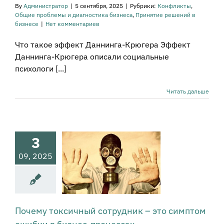
ний в бизнесе
By
Администратор
|
5 сентября, 2025
|
Рубрики:
Конфликты
,
Общие проблемы и диагностика бизнеса
,
Принятие решений в
бизнесе
|
Нет комментариев
Что такое эффект Даннинга-Крюгера Эффект
Даннинга-Крюгера описали социальные
психологи [...]
Почему
Читать дальше
ксичный
удник – это
том ошибки
 бизнес-
3
роцессах
09, 2025
овая динамика и
ы сотрудничества
стика состояния
нии и бизнеса в
м
Конфликты
тивная культура
Почему токсичный сотрудник – это симптом
е проблемы и