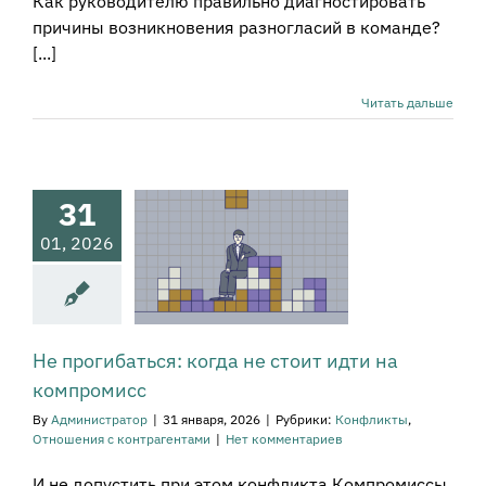
Как руководителю правильно диагностировать
причины возникновения разногласий в команде?
[...]
Читать дальше
31
рогибаться:
01, 2026
а не стоит
идти на
мпромисс
кты
Отношения с
нтрагентами
Не прогибаться: когда не стоит идти на
компромисс
By
Администратор
|
31 января, 2026
|
Рубрики:
Конфликты
,
Отношения с контрагентами
|
Нет комментариев
И не допустить при этом конфликта Компромиссы