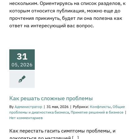
нескольким. Ориентируясь на список разделов, к
которым относится публикация, можно еще до
прочтения прикинуть, будет ли она полезна как
ответ на интересующий вас вопрос.
к решать
ложные
роблемы
31
ликты
Общие
05, 2026
ы и диагностика
еса
Принятие
ний в бизнесе
Как решать сложные проблемы
By
Администратор
|
31 мая, 2026
|
Рубрики:
Конфликты
,
Общие
проблемы и диагностика бизнеса
,
Принятие решений в бизнесе
|
Нет комментариев
Как перестать гасить симптомы проблемы, и
докопаться до настоящей [...]