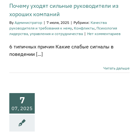
Почему уходят сильные руководители из
хороших компаний
By
Администратор
|
7 июля, 2025
|
Рубрики:
Качества
руководителя и требования к нему
,
Конфликты
,
Психология
лидерства, управления и сотрудничества
|
Нет комментариев
6 типичных причин Какие слабые сигналы в
поведении [...]
нзактный
Читать дальше
з: какой вы
оводитель?
а руководителя и
ования к нему
7
ликты
Общие
ы и диагностика
07, 2025
са
Оперативное
ление
Принятие
ний в бизнесе
огия лидерства,
равления и
рудничества