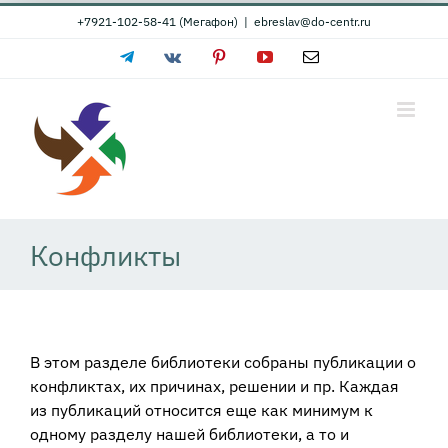
Skip
+7921-102-58-41 (Мегафон)
|
ebreslav@do-centr.ru
to
Telegram
Vk
Pinterest
YouTube
Email
content
Конфликты
В этом разделе библиотеки собраны публикации о
конфликтах, их причинах, решении и пр. Каждая
из публикаций относится еще как минимум к
одному разделу нашей библиотеки, а то и