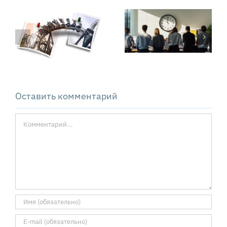
Сколько стоят
Техника PSDM:
операционные
как решать
потери
сложные
компании
проблемы
Оставить комментарий
Комментарий