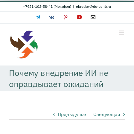
Skip
+7921-102-58-41 (Мегафон)
|
ebreslav@do-centr.ru
to
Telegram
Vk
Pinterest
YouTube
Email
content
Почему внедрение ИИ не
оправдывает ожиданий
Предыдущая
Следующая