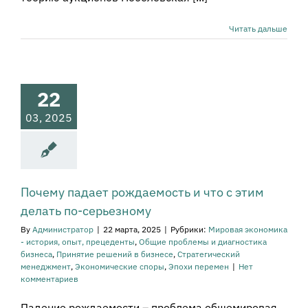
ему падает
даемость и
Читать дальше
 этим делать
серьезному
ая экономика -
22
тория, опыт,
еденты
Общие
03, 2025
ы и диагностика
еса
Принятие
ний в бизнесе
атегический
енеджмент
мические споры
Почему падает рождаемость и что с этим
охи перемен
делать по-серьезному
By
Администратор
|
22 марта, 2025
|
Рубрики:
Мировая экономика
- история, опыт, прецеденты
,
Общие проблемы и диагностика
бизнеса
,
Принятие решений в бизнесе
,
Стратегический
менеджмент
,
Экономические споры
,
Эпохи перемен
|
Нет
комментариев
Падение рождаемости – проблема общемировая.