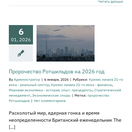
Читать дальше
орочество
шильдов на
6
026 год
01, 2026
ачала 21-го века -
й сектор
Кризис
а 21-го века -
ансы
Мировая
а - история, опыт,
рецеденты
Пророчество Ротшильдов на 2026 год
атегический
енеджмент
By
Администратор
|
6 января, 2026
|
Рубрики:
Кризис начала 21-го
мические споры
века - реальный сектор
,
Кризис начала 21-го века - финансы
,
Мировая экономика - история, опыт, прецеденты
,
Стратегический
менеджмент
,
Экономические споры
|
Метки:
пророчество
Ротшильдов
|
Нет комментариев
Расколотый мир, ядерная гонка и время
неопределенности Британский еженедельник The
[...]