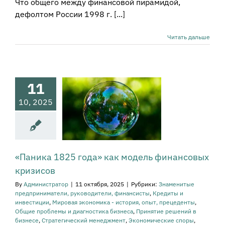
Что общего между финансовой пирамидой,
дефолтом России 1998 г. [...]
ника 1825
Читать дальше
 как модель
нансовых
ризисов
11
наменитые
приниматели,
10, 2025
ководители,
исты
Кредиты и
тиции
Мировая
а - история, опыт,
еденты
Общие
ы и диагностика
«Паника 1825 года» как модель финансовых
еса
Принятие
кризисов
ний в бизнесе
атегический
By
Администратор
|
11 октября, 2025
|
Рубрики:
Знаменитые
енеджмент
предприниматели, руководители, финансисты
,
Кредиты и
мические споры
инвестиции
,
Мировая экономика - история, опыт, прецеденты
,
охи перемен
Общие проблемы и диагностика бизнеса
,
Принятие решений в
бизнесе
,
Стратегический менеджмент
,
Экономические споры
,