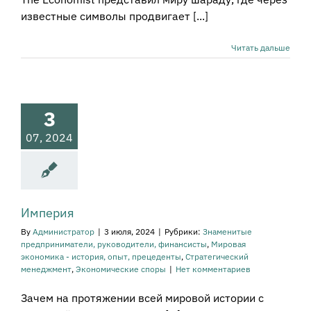
известные символы продвигает [...]
Читать дальше
мперия
наменитые
приниматели,
ководители,
3
систы
Мировая
а - история, опыт,
07, 2024
рецеденты
атегический
енеджмент
мические споры
Империя
By
Администратор
|
3 июля, 2024
|
Рубрики:
Знаменитые
предприниматели, руководители, финансисты
,
Мировая
экономика - история, опыт, прецеденты
,
Стратегический
менеджмент
,
Экономические споры
|
Нет комментариев
Зачем на протяжении всей мировой истории c