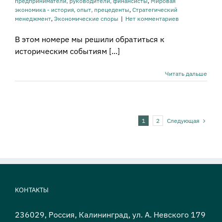
предприниматели, руководители, финансисты
,
Мировая
экономика - история, опыт, прецеденты
,
Стратегический
менеджмент
,
Экономические споры
|
Нет комментариев
В этом номере мы решили обратиться к
историческим событиям [...]
Читать дальше
Следующая
1
2
КОНТАКТЫ
236029, Россия, Калининград, ул. А. Невского 179