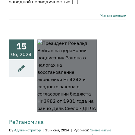
завидной периодичностью [...]
Читать дальше
15
06, 2024
ганомика
наменитые
приниматели,
ководители,
систы
Мировая
а - история, опыт,
рецеденты
атегический
енеджмент
мические споры
Рейганомика
By
Администратор
|
15 июня, 2024
|
Рубрики:
Знаменитые