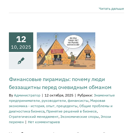
нансовые
Читать дальше
рамиды:
чему люди
ззащитны
 очевидным
12
бманом
10, 2025
наменитые
приниматели,
ководители,
систы
Мировая
а - история, опыт,
еденты
Общие
Финансовые пирамиды: почему люди
ы и диагностика
беззащитны перед очевидным обманом
еса
Принятие
ний в бизнесе
By
Администратор
|
12 октября, 2025
|
Рубрики:
Знаменитые
атегический
предприниматели, руководители, финансисты
,
Мировая
енеджмент
экономика - история, опыт, прецеденты
,
Общие проблемы и
мические споры
диагностика бизнеса
,
Принятие решений в бизнесе
,
охи перемен
Стратегический менеджмент
,
Экономические споры
,
Эпохи
перемен
|
Нет комментариев