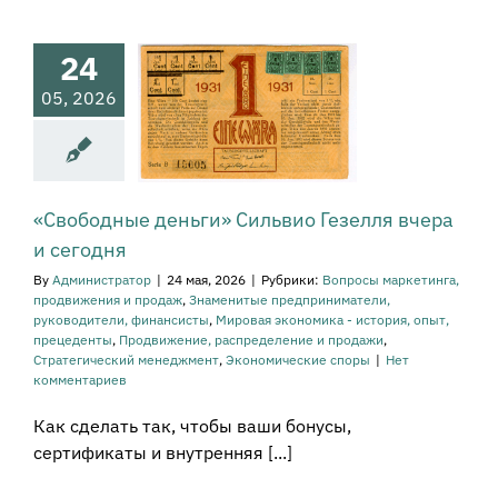
лля вчера и
сегодня
24
сы маркетинга,
05, 2026
жения и продаж
наменитые
приниматели,
ководители,
систы
Мировая
а - история, опыт,
«Свободные деньги» Сильвио Гезелля вчера
рецеденты
одвижение,
и сегодня
еление и продажи
By
Администратор
|
24 мая, 2026
|
Рубрики:
Вопросы маркетинга,
атегический
продвижения и продаж
,
Знаменитые предприниматели,
енеджмент
руководители, финансисты
,
Мировая экономика - история, опыт,
мические споры
прецеденты
,
Продвижение, распределение и продажи
,
Стратегический менеджмент
,
Экономические споры
|
Нет
комментариев
Как сделать так, чтобы ваши бонусы,
сертификаты и внутренняя [...]