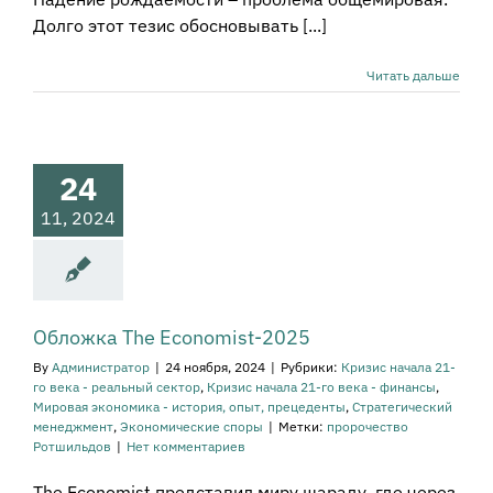
Долго этот тезис обосновывать [...]
Читать дальше
ложка The
omist-2025
ачала 21-го века -
й сектор
Кризис
24
а 21-го века -
ансы
Мировая
11, 2024
а - история, опыт,
рецеденты
атегический
енеджмент
мические споры
Обложка The Economist-2025
By
Администратор
|
24 ноября, 2024
|
Рубрики:
Кризис начала 21-
го века - реальный сектор
,
Кризис начала 21-го века - финансы
,
Мировая экономика - история, опыт, прецеденты
,
Стратегический
менеджмент
,
Экономические споры
|
Метки:
пророчество
Ротшильдов
|
Нет комментариев
The Economist представил миру шараду, где через