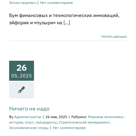
Эпохи перемен
|
Нет комментариев
Бум финансовых и технологических инноваций,
эйфория и «пузыри» на [...]
Читать дальше
го не надо
ая экономика -
26
тория, опыт,
рецеденты
05, 2025
атегический
енеджмент
мические споры
Ничего не надо
By
Администратор
|
26 мая, 2025
|
Рубрики:
Мировая экономика -
история, опыт, прецеденты
,
Стратегический менеджмент
,
Экономические споры
|
Нет комментариев