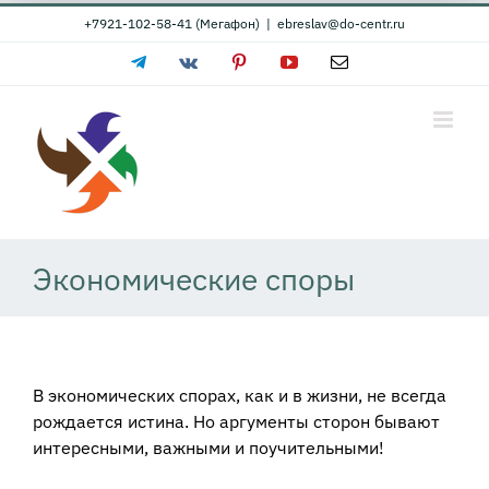
Skip
+7921-102-58-41 (Мегафон)
|
ebreslav@do-centr.ru
to
Telegram
Vk
Pinterest
YouTube
Email
content
Экономические споры
В экономических спорах, как и в жизни, не всегда
рождается истина. Но аргументы сторон бывают
интересными, важными и поучительными!
вободные
ги» Сильвио