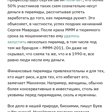
50% участников таких схем сознательно несут
деньги в пирамиды, рассчитывая успеть
заработать до того, как пирамида рухнет. Это
объясняет, в частности, успех поздних начинаний
Сергея Мавроди. После краха МММ и тюремного
срока за мошенничество ему
удалось
запустить
несколько пирамид, в том числе под
тем же брендом – МММ-2011. Он даже не
скрывал, что схема та же, что и в 1990-е, все
равно люди несли ему деньги.
Финансовые пирамиды привлекательны и для тех,
кто ищет риск, и для тех, кто избегает его,
замечает Маккензи. Например, женщины, обычно
более консервативные в инвестициях, столь же
уязвимы перед пирамидами, сколь и мужчины.
Все дело в нашей природе, биохимии, пишут Буев
и Ильинский. Назойливая реклама создает