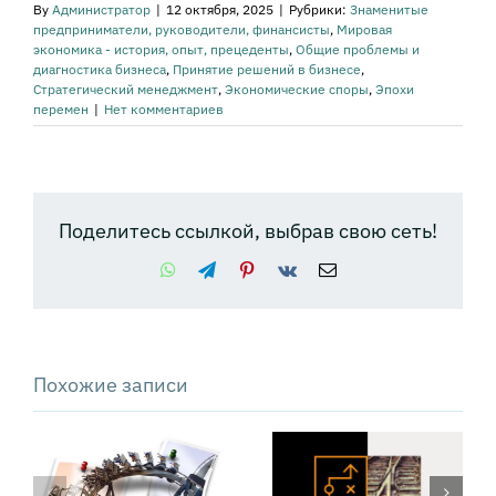
By
Администратор
|
12 октября, 2025
|
Рубрики:
Знаменитые
предприниматели, руководители, финансисты
,
Мировая
экономика - история, опыт, прецеденты
,
Общие проблемы и
диагностика бизнеса
,
Принятие решений в бизнесе
,
Стратегический менеджмент
,
Экономические споры
,
Эпохи
перемен
|
Нет комментариев
Поделитесь ссылкой, выбрав свою сеть!
WhatsApp
Telegram
Pinterest
Vk
Email
Похожие записи
Техника PSDM: