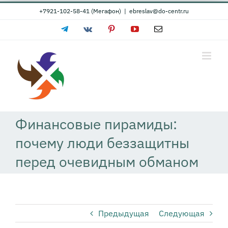
Skip
+7921-102-58-41 (Мегафон)
|
ebreslav@do-centr.ru
to
Telegram
Vk
Pinterest
YouTube
Email
content
Финансовые пирамиды:
почему люди беззащитны
перед очевидным обманом
Предыдущая
Следующая