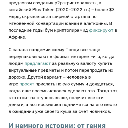
предлогом создания p2p-криптовалюты, а
китайский Plus Token (2020–2022 гг.) – более $3
млрд, скрываясь за ширмой стартапа по
мгновенной конвертации юаней в альткойны. В
последние годы бум криптопирамид
фиксируют
в
Африке.
С начала пандемии схему Понци все чаще
переупаковывают в формат интернет-игр, когда
людям
предлагают
за реальную валюту купить
виртуальные предметы и потом перепродать их
дороже. Другой вариант – человека в
игре
просят
прислать некую сумму и дождаться,
когда еще восемь человек сделают это. Тогда тот,
кто стоит на ступень выше, получит все эти
деньги, а вся восьмерка поднимется на его место
в ожидании уже своего куша за счет новичков.
И немного истории: от гения