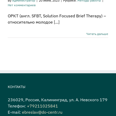
By
Администратор
|
20 июня, 2023
|
Рубрики:
Методы работы
|
Нет комментариев
ОРКТ (англ. SFBT, Solution Focused Brief Therapy) –
относительно молодое [...]
Читать дальше
КОНТАКТЫ
236029, Россия, Калининград, ул. А. Невского 179
Телефон:
+79211025841
E-mail:
ebreslav@do-centr.ru