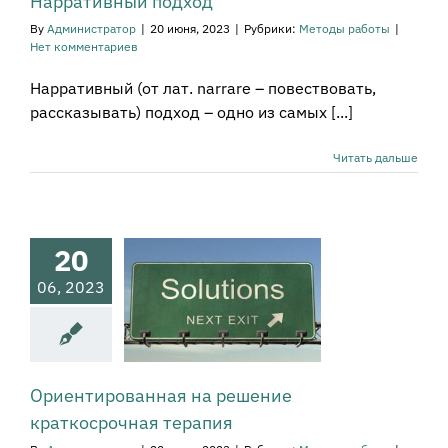
Нарративный подход
By
Администратор
|
20 июня, 2023
|
Рубрики:
Методы работы
|
Нет комментариев
Нарративный (от лат. narrare – повествовать,
рассказывать) подход – одно из самых [...]
Читать дальше
20
тированная
06, 2023
 решение
ткосрочная
терапия
тоды работы
Ориентированная на решение
краткосрочная терапия