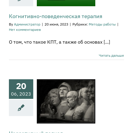
тоды работы
Когнитивно-поведенческая терапия
By
Администратор
|
20 июня, 2023
|
Рубрики:
Методы работы
|
Нет комментариев
О том, что такое КПТ, а также об основах [...]
Читать дальше
20
06, 2023
ративный
подход
тоды работы