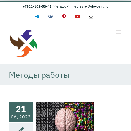
Skip
+7921-102-58-41 (Мегафон)
|
ebreslav@do-centr.ru
to
Telegram
Vk
Pinterest
YouTube
Email
content
Методы работы
21
терапия при
06, 2023
аботе с