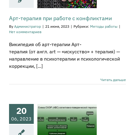
фликтами
тоды работы
Арт-терапия при работе с конфликтами
By
Администратор
|
21 июня, 2023
|
Рубрики:
Методы работы
|
Нет комментариев
Википедия об арт-терапии Арт-
терапия (от англ. art — «искусство» + терапия) —
направление в психотерапии и психологической
коррекции, [...]
Читать дальше
20
гнитивно-
06, 2023
еденческая
терапия