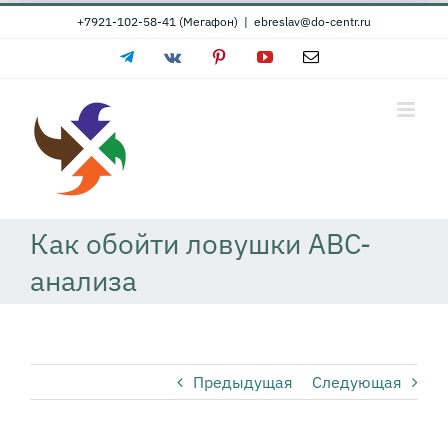
Skip
+7921-102-58-41 (Мегафон)
|
ebreslav@do-centr.ru
to
Telegram
Vk
Pinterest
YouTube
Email
content
Как обойти ловушки ABC-
анализа
Предыдущая
Следующая