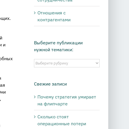
Отношения с
ющих.
контрагентами
й
Выберите публикации
и и
нужной тематики:
добных
Выберите
публикации
нужной
и
тематики:
Свежие записи
вая
Они
Почему стратегия умирает
,
на флипчарте
Сколько стоят
операционные потери
я