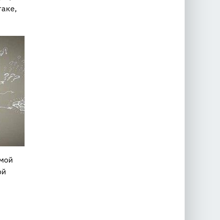
таке,
мой
ой