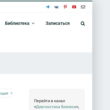
Telegram
Vk
Pinterest
YouTube
Email
Библиотека
Записаться
ющая
Перейти в канал
«
Диагностика бизнеса
»,