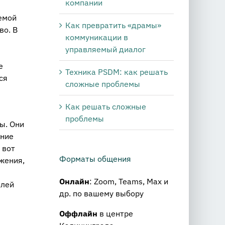
компании
емой
Как превратить «драмы»
во. В
коммуникации в
управляемый диалог
е
Техника PSDM: как решать
ся
сложные проблемы
Как решать сложные
проблемы
ы. Они
ение
 вот
Форматы общения
жения,
Онлайн
: Zoom, Teams, Max и
олей
др. по вашему выбору
Оффлайн
в центре