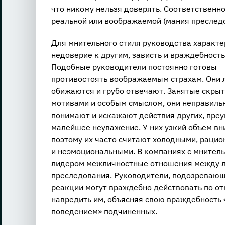
что никому нельзя доверять. Соответственно
реальной или воображаемой (мания преследо
Для мнительного стиля руководства характ
недоверие к другим, зависть и враждебность
Подобные руководители постоянно готовы
противостоять воображаемым страхам. Они 
обижаются и грубо отвечают. Занятые скры
мотивами и особым смыслом, они неправиль
понимают и искажают действия других, пре
малейшее неуважение. У них узкий объем вн
поэтому их часто считают холодными, раци
и неэмоциональными. В компаниях с мнител
лидером межличностные отношения между л
преследования. Руководители, подозревающи
реакции могут враждебно действовать по о
навредить им, объясняя свою враждебность
поведением» подчиненных.