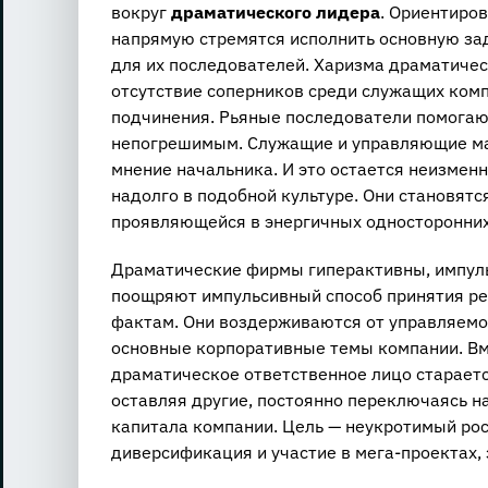
вокруг
драматического лидера
. Ориентиро
напрямую стремятся исполнить основную зад
для их последователей. Харизма драматичес
отсутствие соперников среди служащих ком
подчинения. Рьяные последователи помогают
непогрешимым. Служащие и управляющие ма
мнение начальника. И это остается неизме
надолго в подобной культуре. Они становят
проявляющейся в энергичных односторонних
Драматические фирмы гиперактивны, импул
поощряют импульсивный способ принятия ре
фактам. Они воздерживаются от управляемог
основные корпоративные темы компании. Вме
драматическое ответственное лицо стараетс
оставляя другие, постоянно переключаясь н
капитала компании. Цель — неукротимый рост
диверсификация и участие в мега-проектах, 