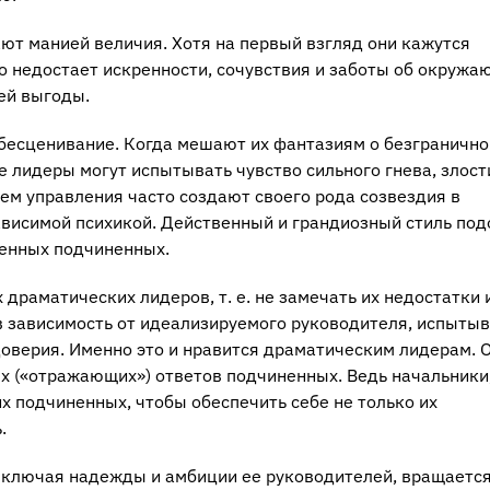
т манией величия. Хотя на первый взгляд они кажутся
о недостает искренности, сочувствия и заботы об окружа
ей выгоды.
обесценивание. Когда мешают их фантазиям о безгранично
е лидеры могут испытывать чувство сильного гнева, злост
м управления часто создают своего рода созвездия в
ависимой психикой. Действенный и грандиозный стиль по
енных подчиненных.
раматических лидеров, т. е. не замечать их недостатки 
в зависимость от идеализируемого руководителя, испыты
доверия. Именно это и нравится драматическим лидерам. 
х («отражающих») ответов подчиненных. Ведь начальники
 подчиненных, чтобы обеспечить себе не только их
.
 включая надежды и амбиции ее руководителей, вращаетс