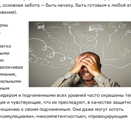
, основная забота — быть начеку, быть готовым к любой а
вания).
ерны
.
легко
тыми
но
увеличивая
имания,
ональными
ьным
идером и подчиненными всех уровней часто окрашены те
е и чувствующие, что их преследуют, в качестве защитн
тношению к своим подчиненным. Они даже могут хотеть
 «симуляциями», «некомпетентностью», «провоцирующим