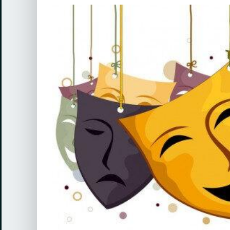
View
Larger
Image