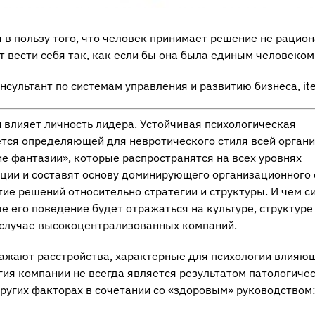
 в пользу того, что человек принимает решение не рацион
 вести себя так, как если бы она была единым человеком
онсультант по системам управления и развитию бизнеса, it
и влияет личность лидера. Устойчивая психологическая
тся определяющей для невротического стиля всей органи
 фантазии», которые распространятся на всех уровнях
ации и составят основу доминирующего организационного 
тие решений относительно стратегии и структуры. И чем с
е его поведение будет отражаться на культуре, структуре
 случае высокоцентрализованных компаний.
ражают расстройства, характерные для психологии влияю
огия компании не всегда является результатом патологиче
других факторах в сочетании со «здоровым» руководством