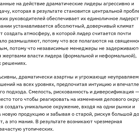
ванные на действие драматические лидеры агрессивно и
ачу, которая в результате становится центральной пробл
ких руководителей обеспечивает их единоличное лидерст
пании устанавливается абсолютный, доверчивый климат
 создать атмосферу, в которой лидер считается почти
ло размышляют, потому что все полагаются на священно
нным, потому что независимые менеджеры не задерживают
ся жертвами власти лидера (формальной и неформальной),
 решениях.
ьсивны, драматически азартны и угрожающе неуправляем
шений на всех уровнях, предпочитая интуицию и впечатл
о подхода. Смелость, рискованность и диверсификация —
сто того чтобы реагировать на изменения делового окру
я создать уникальное окружение, входя на одни рынки и
а новую продукцию и забывая о старой, рискуя большой д
, а это мания. В результате возникают чрезмерная
зачастую утопических.