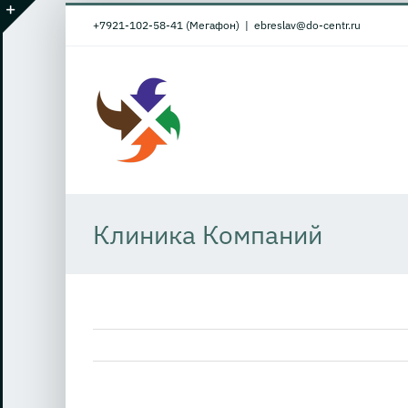
Skip
+7921-102-58-41 (Мегафон)
|
ebreslav@do-centr.ru
to
Toggle
content
Sliding
Bar
Area
Клиника Компаний