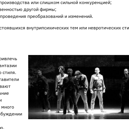
производства или слишком сильной конкуренцией;
твенностью другой фирмы;
 проведения преобразований и изменений.
стоявшихся внутрипсихических тем или невротических сти
привлечь
фантазии
 стиля.
тавители
ывают
ание
и
 много
озбуждении
ю.