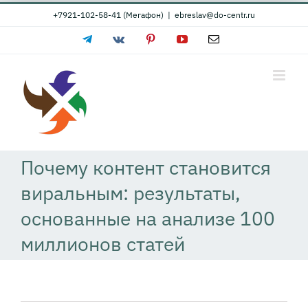
Skip
+7921-102-58-41 (Мегафон)
|
ebreslav@do-centr.ru
to
Telegram
Vk
Pinterest
YouTube
Email
content
Почему контент становится
виральным: результаты,
основанные на анализе 100
миллионов статей