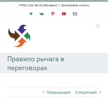
Skip
+7921-102-58-41 (Мегафон)
|
ebreslav@do-centr.ru
to
Telegram
Vk
Pinterest
YouTube
Email
content
Правило рычага в
переговорах
Предыдущая
Следующая