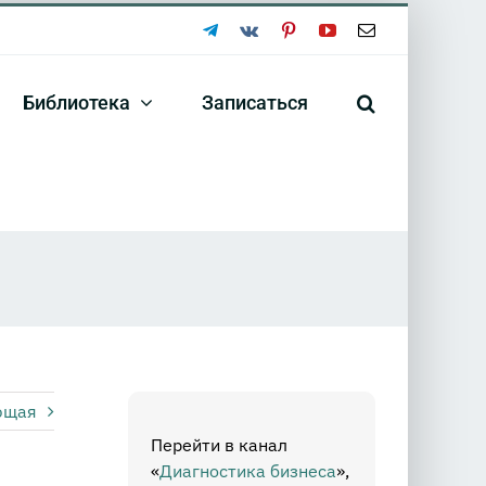
Telegram
Vk
Pinterest
YouTube
Email
Библиотека
Записаться
ющая
Перейти в канал
«
Диагностика бизнеса
»,