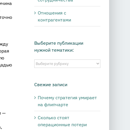
ичина
й
Отношения с
 точно
контрагентами
Выберите публикации
ежду
нужной тематики:
орая
ую
Выберите
щадью
публикации
нужной
тематики:
Свежие записи
Почему стратегия умирает
на флипчарте
в
м —
Сколько стоят
операционные потери
,