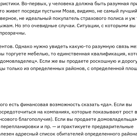
еристики. Во-первых, у человека должна быть разумная пр
то живет посреди пустыни Моав, видимо, не самый лучши
аверное, не идеальный покупатель страхового полиса и уж
ыжам. Но это очевидные случаи. Ситуации, с которыми вы
 прозрачны.
ентов. Однако нужно увидеть какую-то разумную связь м
вы торгуете мебелью, то единственная квалификация, кот
 «домовладелец». Если же вы продаете роскошную и дорог
ьцы только из определенных районов, с определенной пло
рого есть финансовая возможность сказать «да». Если вы
осредоточиться на компаниях, которые показывают рост 
нсового благополучия). Если вы продаете домовладельца
 перепланировки и пр. — и практикуете предварительные
олезен адресный список обитателей определенного района