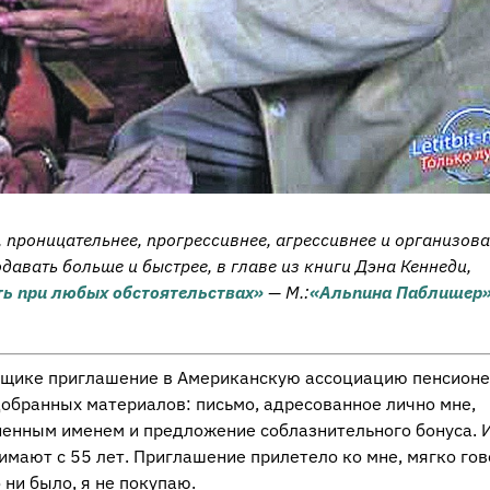
проницательнее, прогрессивнее, агрессивнее и организов
давать больше и быстрее, в главе из книги
Дэна Кеннеди,
ть при любых обстоятельствах»
—
М.:
«Альпина Паблишер
ящике приглашение в Американскую ассоциацию пенсион
добранных материалов: письмо, адресованное лично мне,
ненным именем и предложение соблазнительного бонуса. 
мают с 55 лет. Приглашение прилетело ко мне, мягко гов
 ни было, я не покупаю.