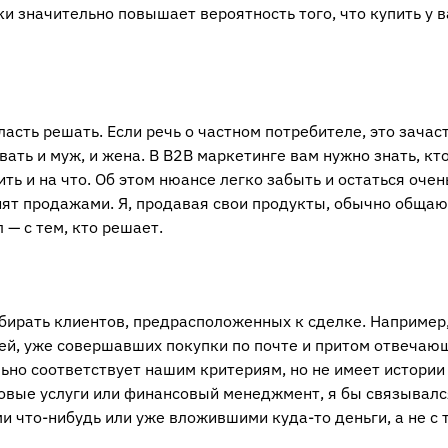
 значительно повышает вероятность того, что купить у в
власть решать. Если речь о частном потребителе, это зачас
ать и муж, и жена. В B2B маркетинге вам нужно знать, кто
ть и на что. Об этом нюансе легко забыть и остаться очен
ят продажами. Я, продавая свои продукты, обычно общаю
 — с тем, кто решает.
ирать клиентов, предрасположенных к сделке. Например,
ей, уже совершавших покупки по почте и притом отвечаю
льно соответствует нашим критериям, но не имеет истории
ховые услуги или финансовый менеджмент, я бы связывалс
 что-нибудь или уже вложившими куда-то деньги, а не с 