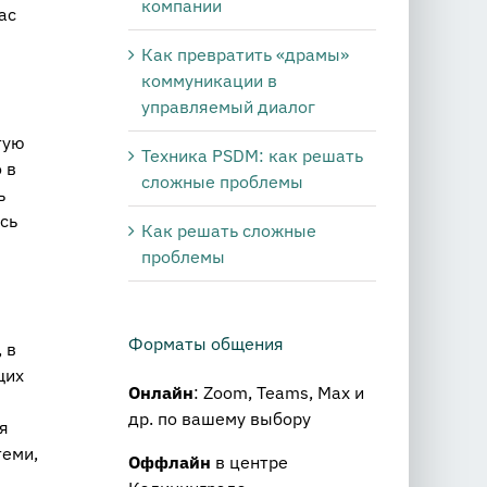
компании
ас
Как превратить «драмы»
коммуникации в
управляемый диалог
тую
Техника PSDM: как решать
 в
сложные проблемы
ь
сь
Как решать сложные
проблемы
Форматы общения
 в
щих
Онлайн
: Zoom, Teams, Max и
др. по вашему выбору
я
теми,
Оффлайн
в центре