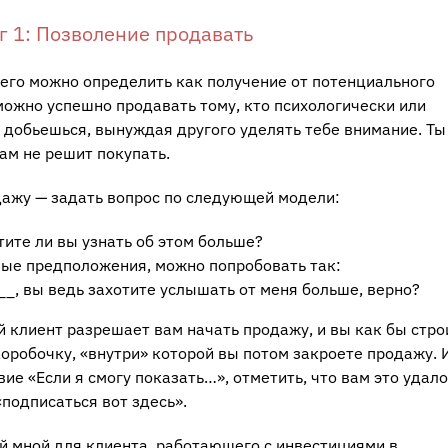
г 1: Позволение продавать
его можно определить как получение от потенциального
ожно успешно продавать тому, кто психологически или
е добьешься, вынуждая другого уделять тебе внимание. Ты
ам не решит покупать.
дажу — задать вопрос по следующей модели:
тите ли вы узнать об этом больше?
лые предположения, можно попробовать так:
___, вы ведь захотите услышать от меня больше, верно?
 клиент разрешает вам начать продажу, и вы как бы стро
коробочку, «внутри» которой вы потом закроете продажу. 
ие «Если я смогу показать…», отметить, что вам это удало
«подписаться вот здесь».
й мной для клиента, работающего с инвестициями в