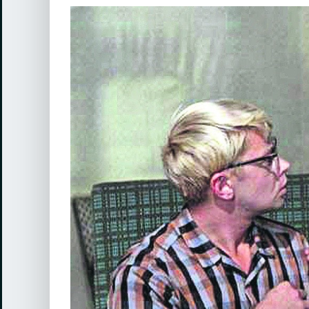
View
Larger
Image