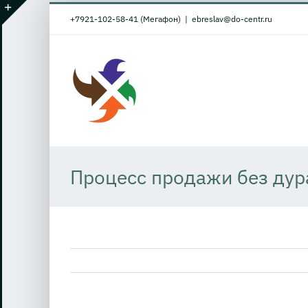
Skip
+7921-102-58-41 (Мегафон)
|
ebreslav@do-centr.ru
to
Toggle
content
Sliding
Bar
Area
Процесс продажи без дур