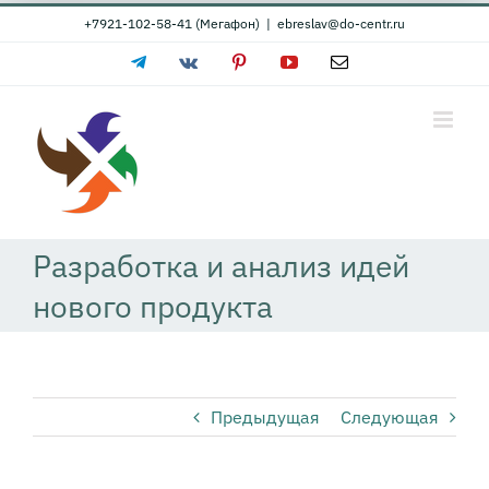
Skip
+7921-102-58-41 (Мегафон)
|
ebreslav@do-centr.ru
to
Telegram
Vk
Pinterest
YouTube
Email
content
Разработка и анализ идей
нового продукта
Предыдущая
Следующая