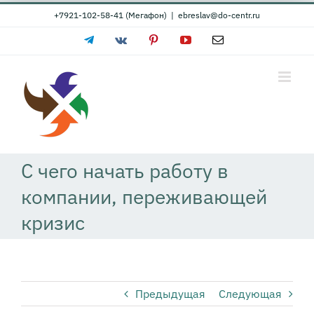
Skip
+7921-102-58-41 (Мегафон)
|
ebreslav@do-centr.ru
to
Telegram
Vk
Pinterest
YouTube
Email
content
С чего начать работу в
компании, переживающей
кризис
Предыдущая
Следующая