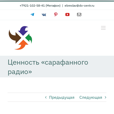
Skip
+7921-102-58-41 (Мегафон)
|
ebreslav@do-centr.ru
to
Telegram
Vk
Pinterest
YouTube
Email
content
Ценность «сарафанного
радио»
Предыдущая
Следующая