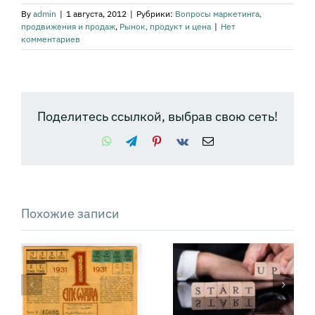
By
admin
|
1 августа, 2012
|
Рубрики:
Вопросы маркетинга,
продвижения и продаж
,
Рынок, продукт и цена
|
Нет
комментариев
Поделитесь ссылкой, выбрав свою сеть!
WhatsApp
Telegram
Pinterest
Vk
Email
Похожие записи
Как отличить
Чек-лист
настоящее
запуска
конкурентное
стартапа для
преимущество
тех, кто боится