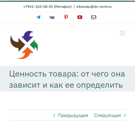
Skip
+7921-102-58-41 (Мегафон)
|
ebreslav@do-centr.ru
to
Telegram
Vk
Pinterest
YouTube
Email
content
Ценность товара: от чего она
зависит и как ее определить
Предыдущая
Следующая