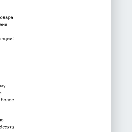
товара
цене
енции:
ому
и
 более
но
 десяти