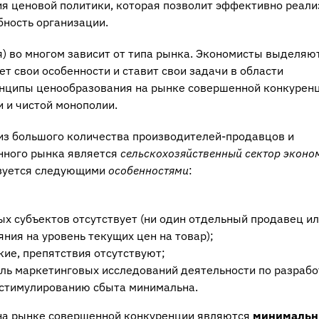
я ценовой политики, которая позволит эффективно реали
бность организации.
) во многом зависит от типа рынка. Экономисты выделяю
ет свои особенности и ставит свои задачи в области
нципы ценообразования на рынке совершенной конкуренц
 и чистой монополии.
из большого количества производителей-продавцов и
нного рынка является
сельскохозяйственный сектор эконо
изуется следующими
особенностями
:
ых субъектов отсутствует (ни один отдельный продавец и
ния на уровень текущих цен на товар);
кие, препятствия отсутствуют;
оль маркетинговых исследований деятельности по разрабо
, стимулированию сбыта минимальна.
на рынке совершенной конкуренции являются
минималь