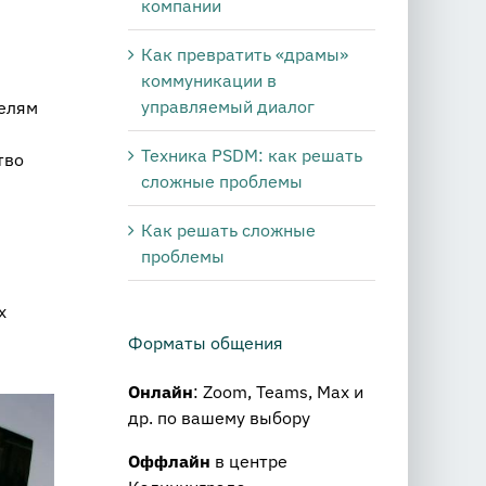
компании
Как превратить «драмы»
коммуникации в
управляемый диалог
телям
Техника PSDM: как решать
тво
сложные проблемы
Как решать сложные
проблемы
х
Форматы общения
Онлайн
: Zoom, Teams, Max и
др. по вашему выбору
Оффлайн
в центре