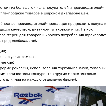
стоит из большого числа покупателей и производителей-
упле-продаже товаров в широком диапазоне цен.
собностью производителей-продавцов предложить покупа
щихся качеством, дизайном, упаковкой и т.п. Рынок
арактерен для товаров широкого потребления (производс
еет ряд
особенностей
:
ии;
ольно узких рамках;
 легкие;
форме рекламы, использования торговых знаков, товарны
ьшим количеством конкурентов другие маркетинговые
ого влияния на каждую отдельную фирму).