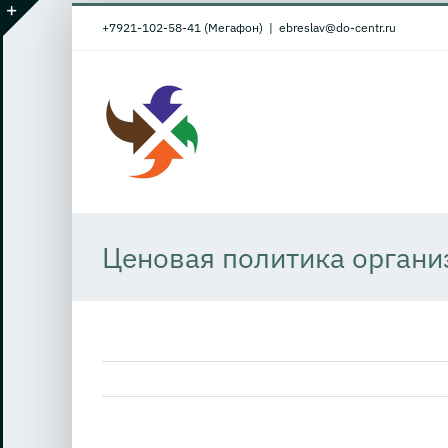
Skip
+7921-102-58-41 (Мегафон)
|
ebreslav@do-centr.ru
to
Toggle
content
Sliding
Bar
Area
Ценовая политика органи