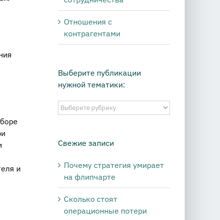
Отношения с
контрагентами
ния
Выберите публикации
нужной тематики:
Выберите
публикации
ыборе
нужной
ри
тематики:
Свежие записи
и
Почему стратегия умирает
еля и
на флипчарте
Сколько стоят
операционные потери