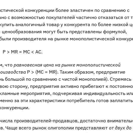
стической конкуренции более эластичен по сравнению с
но с возможностью покупателей частично отказаться от 
купить аналогичный товар у конкурента по более низкой 
ы ценообразования могут быть представлены формулой,
были производителя на рынке монополистической конкур
Р > MR = MC < АС.
м, что
равновесная цена на рынке монополистической
роизводства
Р > (МС = MR). Таким образом, предприятие
нь большой по сравнению с чистой монополией). Стремясь
свою сторону, предприятия активно прибегают к постоянн
кламные мероприятия, подчеркивая индивидуальность ил
менно за эти характеристики потребитель готов заплатить
конкуренции.
 числа производителей-продавцов, достаточно вниматель
ов. Чаще всего рынок олигополии представляют
от двух до