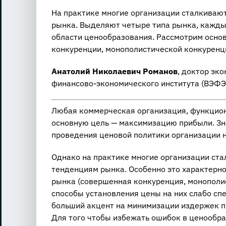
На практике многие организации сталкиваю
рынка. Выделяют четыре типа рынка, каждый
области ценообразования. Рассмотрим осно
конкуренции, монополистической конкуренци
Анатолий Николаевич Poмaнoв
, доктор эк
финансово-экономического института (ВЭФЭ
Любая коммерческая организация, функцион
основную цель — максимизацию прибыли. Зна
проведения ценовой политики организации 
Однако на практике многие организации ста
тенденциям рынка. Особенно это характерно
рынка (совершенная конкуренция, монополис
способы установления цены на них слабо с
больший акцент на минимизации издержек п
Для того чтобы избежать ошибок в ценообра