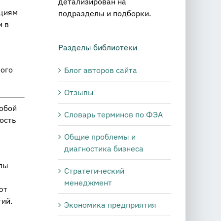
детализирован на
нциям
подразделы и подборки.
и в
Разделы библиотеки
ного
Блог авторов сайта
Отзывы
обой
Словарь терминов по ФЭА
ость
Общие проблемы и
диагностика бизнеса
ипы
Стратегический
менеджмент
ют
ий.
Экономика предприятия