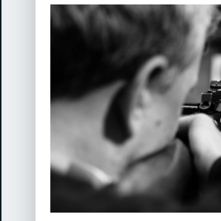
View
Larger
Image