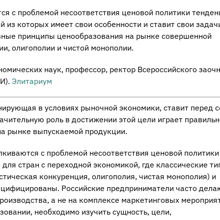
тся с проблемой несоответствия ценовой политики тенде
 из которых имеет свои особенности и ставит свои задач
вные принципы ценообразования на рынке совершенной
и, олигополии и чистой монополии.
ономических наук, профессор, ректор Всероссийского заоч
И).
Элитариум
ирующая в условиях рыночной экономики, ставит перед с
чительную роль в достижении этой цели играет правильн
на рынке выпускаемой продукции.
лкиваются с проблемой несоответствия ценовой политики
 для стран с переходной экономикой, где классические т
тическая конкуренция, олигополия, чистая монополия) и
пецифицированы. Российские предприниматели часто дела
роизводства, а не на комплексе маркетинговых мероприят
зовании, необходимо изучить сущность, цели,