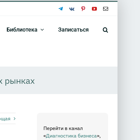
Telegram
Vk
Pinterest
YouTube
Email
Библиотека
Записаться
х рынках
ющая
Перейти в канал
«
Диагностика бизнеса
»,