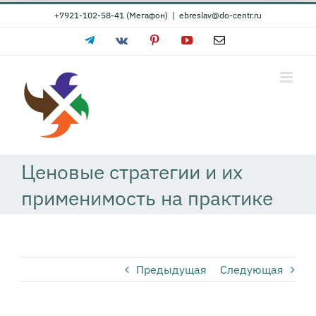
Skip
+7921-102-58-41 (Мегафон)
|
ebreslav@do-centr.ru
to
Telegram
Vk
Pinterest
YouTube
Email
content
Ценовые стратегии и их
применимость на практике
Предыдущая
Следующая