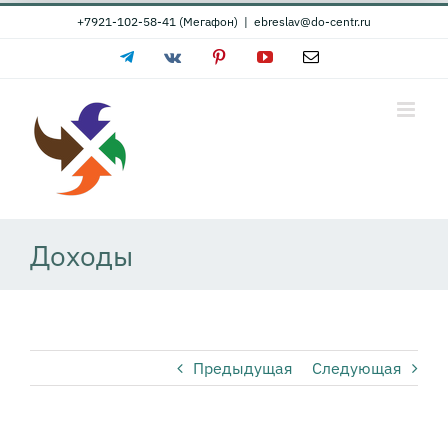
Skip
+7921-102-58-41 (Мегафон)
|
ebreslav@do-centr.ru
to
Telegram
Vk
Pinterest
YouTube
Email
content
Доходы
Предыдущая
Следующая