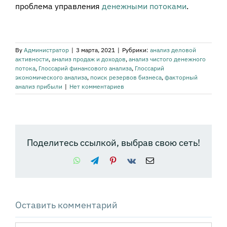
проблема управления
денежными потоками
.
By
Администратор
|
3 марта, 2021
|
Рубрики:
анализ деловой
активности
,
анализ продаж и доходов
,
анализ чистого денежного
потока
,
Глоссарий финансового анализа
,
Глоссарий
экономического анализа
,
поиск резервов бизнеса
,
факторный
анализ прибыли
|
Нет комментариев
Поделитесь ссылкой, выбрав свою сеть!
WhatsApp
Telegram
Pinterest
Vk
Email
Оставить комментарий