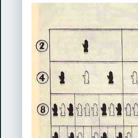
View
Larger
Image