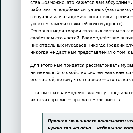
ства.Воз­мож­но, это ка­жет­ся вам аб­сурд­ным, 
ра­бо­та­ют в по­доб­ных си­ту­а­ци­ях (на­столь­
с на­уч­ной или ака­де­ми­че­ской точки зре­ния 
успе­хом за­ме­ня­ют жи­тей­скую муд­рость).
Ос­нов­ная идея тео­рии слож­ных си­стем за­клю­ч
свой­ствам его ча­стей. Вза­и­мо­дей­ствие зна­ч
ние от­дель­ных му­ра­вьев ни­ко­гда (ред­кий сл
ни­ко­гда не даст нам пред­став­ле­ния о том, ка
Для этого нам при­дет­ся рас­смат­ри­вать му­ра
ни мень­ше. Это свой­ство си­стем на­зы­ва­ет­ся
его ча­стей, по­то­му что глав­ное — это то, как 
При­том эти вза­и­мо­дей­ствия могут под­чи­нят
из таких пра­вил — пра­ви­ло мень­шинств.
Пра­ви­ло мень­шинств по­ка­зы­ва­ет: чт
нужно толь­ко одно — неболь­шое ко­ли­ч