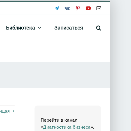
Telegram
Vk
Pinterest
YouTube
Email
Библиотека
Записаться
ющая
Перейти в канал
«
Диагностика бизнеса
»,