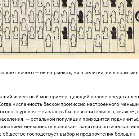
ешает ничего — ни на рынках, ни в религии, ни в политике
луч­ший из­вест­ный мне при­мер, да­ю­щий пол­ное пред­став­ле­
огда чис­лен­ность бес­ком­про­мисс­но на­стро­ен­но­го мень­ши
ро­го­во­го уров­ня — ка­за­лось бы, незна­чи­тель­но­го, ска­жем, 
­се­ле­ния, — осталь­ной по­пу­ля­ции при­хо­дит­ся под­чи­нить­
ро­ва­ни­ем мень­шинств воз­ни­ка­ет за­нят­ная оп­ти­че­ская ил­
 в об­ще­стве гос­под­ству­ет выбор и пред­по­чте­ния боль­шин­