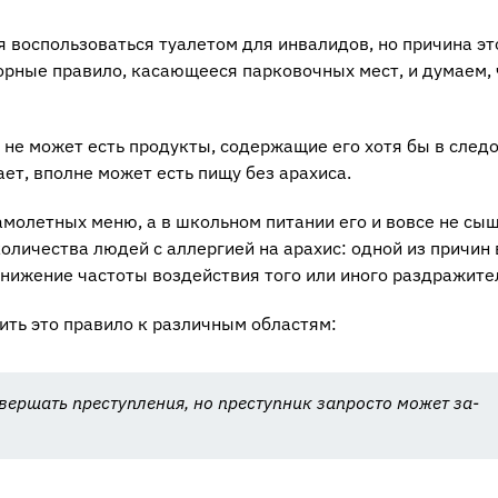
 вос­поль­зо­вать­ся туа­ле­том для ин­ва­ли­дов, но при­чи­на э
­ные пра­ви­ло, ка­са­ю­ще­е­ся пар­ко­воч­ных мест, и ду­ма­ем,
с, не может есть про­дук­ты, со­дер­жа­щие его хотя бы в сле­д
­да­ет, вполне может есть пищу без ара­хи­са.
са­мо­лет­ных меню, а в школь­ном пи­та­нии его и вовсе не сы
о­ли­че­ства людей с ал­лер­ги­ей на ара­хис: одной из при­чин
 сни­же­ние ча­сто­ты воз­дей­ствия того или иного раз­дра­жи­те­
нить это пра­ви­ло к раз­лич­ным об­ла­стям:
о­вер­шать пре­ступ­ле­ния, но пре­ступ­ник за­про­сто может за­