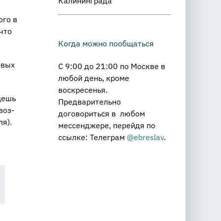
Калининграда
того в
 что
Когда можно пообщаться
о­вых
С 9:00 до 21:00 по Москве в
любой день, кроме
воскресенья.
­щешь
Предварительно
 воз­
договориться в любом
ля).
мессенджере, перейдя по
ссылке: Телеграм
@ebreslav
.