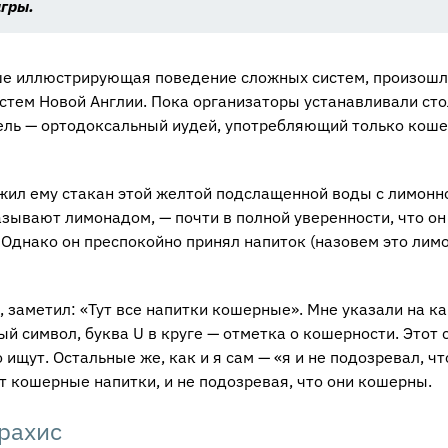
игры.
 ил­лю­стри­ру­ю­щая по­ве­де­ние слож­ных си­стем, про­изо­ш
­стем Новой Ан­глии. Пока ор­га­ни­за­то­ры уста­нав­ли­ва­ли ст
тель — ор­то­док­саль­ный иудей, упо­треб­ля­ю­щий толь­ко ко­ш
о­жил ему ста­кан этой жел­той под­сла­щен­ной воды с ли­мон­н
­зы­ва­ют ли­мо­на­дом, — почти в пол­ной уве­рен­но­сти, что он
 Од­на­ко он пре­спо­кой­но при­нял на­пи­ток (на­зо­вем это ли­мо
за­ме­тил: «Тут все на­пит­ки ко­шер­ные». Мне ука­за­ли на ка
ый сим­вол, буква U в круге — от­мет­ка о ко­шер­но­сти. Этот 
 ищут. Осталь­ные же, как и я сам — «я и не по­до­зре­вал, чт
 ко­шер­ные на­пит­ки, и не по­до­зре­вая, что они ко­шер­ны.
арахис