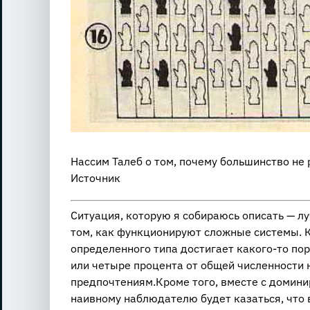
Нассим Талеб о том, почему большинство не р
Источник
Си­ту­а­ция, ко­то­рую я со­би­ра­юсь опи­сать — 
том, как функ­ци­о­ни­ру­ют слож­ные си­стемы. К
опре­де­лен­но­го типа до­сти­га­ет ка­ко­го-то по­
или че­ты­ре про­цен­та от общей чис­лен­но­сти на
пред­по­чте­ни­ям.Кроме того, вме­сте с до­ми­ни­
на­ив­но­му на­блю­да­те­лю будет ка­зать­ся, что