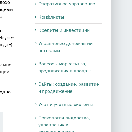
плохо
Оперативное управление
вид­ным
с
Конфликты
Кредиты и инвестиции
по
Изу­че­
Управление денежными
­гда»),
потоками
Вопросы маркетинга,
ль­ше,
продвижения и продаж
ю­щих
Сайты: создание, развитие
и продвижение
 одно
Учет и учетные системы
Психология лидерства,
управления и
сотрудничества