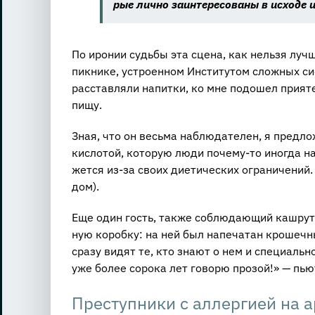
рые лично за­ин­те­ре­со­ва­ны в ис­хо­де 
По иро­нии судь­бы эта сцена, как нель­зя лучше
пик­ни­ке, устро­ен­ном Ин­сти­ту­том слож­ных си
рас­став­ля­ли на­пит­ки, ко мне по­до­шел при­я­
пищу.
Зная, что он весь­ма на­блю­да­те­лен, я пред­л
кис­ло­той, ко­то­рую люди по­че­му-то ино­гда на
жет­ся из-за своих ди­е­ти­че­ских огра­ни­че­ний.
дом).
Еще один гость, также со­блю­да­ю­щий каш­рут, 
ную ко­роб­ку: на ней был на­пе­ча­тан кро­шеч­н
сразу видят те, кто знают о нем и спе­ци­аль­но
уже более со­ро­ка лет го­во­рю про­зой!» — пьют
Преступники с аллергией на 