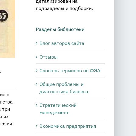
детализирован на
подразделы и подборки.
Разделы библиотеки
Блог авторов сайта
Отзывы
Словарь терминов по ФЭА
.
Общие проблемы и
диагностика бизнеса
ние о
н­ства
Стратегический
в три
менеджмент
ся их
лю­зия:
Экономика предприятия