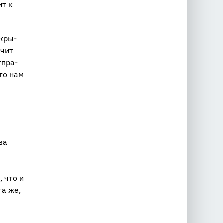
ит к
скры­
­чит
т­пра­
что нам
ва
 что и
та же,