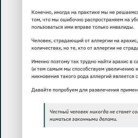
Ко­неч­но, ино­гда на прак­ти­ке мы не ре­ша­ем­ся
том, что мы оши­боч­но рас­про­стра­ня­ем на убор
поль­зо­вать­ся ими впра­ве толь­ко ин­ва­ли­ды.
Че­ло­век, стра­да­ю­щий от ал­лер­гии на ара­хи
ко­ли­че­ствах, но те, кто от ал­лер­гии не стра
Имен­но по­это­му так труд­но найти ара­хис в 
(и тем самым мы спо­соб­ству­ем уве­ли­че­нию к
ник­но­ве­ния та­ко­го рода ал­лер­гий яв­ля­ет­ся
Да­вай­те по­про­бу­ем для раз­вле­че­ния при­ме­
Чест­ный че­ло­век ни­ко­гда не ста­нет с
ни­мать­ся за­кон­ны­ми де­ла­ми.