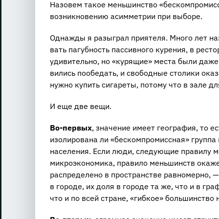
На­зо­вем такое мень­шин­ство «бес­ком­про­мисс­
воз­ник­но­ве­нию асим­мет­рии при вы­бо­ре.
Од­на­ж­ды я разыг­рал при­я­те­ля. Много лет н
вать па­губ­ность пас­сив­но­го ку­ре­ния, в ре­
уди­ви­тель­но, но «ку­ря­щие» места были даже в 
ви­лись по­обе­дать, и сво­бод­ные сто­ли­ки ока­
нужно ку­пить си­га­ре­ты, по­то­му что в зале для
И еще две вещи.
Во-первых
, значение имеет география, то е
изолирована ли «бескомпромиссная» группа 
населения. Если люди, следующие правилу м
микроэкономика, правило меньшинств окаже
распределено в пространстве равномерно, — 
в городе, их доля в городе та же, что и в гра
что и по всей стране, «гибкое» большинство