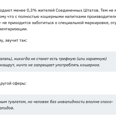
лю­да­ют менее 0,3% жи­те­лей Со­еди­нен­ных Шта­тов. Тем не
­му что с пол­но­стью ко­шер­ны­ми на­пит­ка­ми про­из­во­ди­те­л
 не при­хо­дит­ся за­бо­тить­ся о спе­ци­аль­ной мар­ки­ров­ке, от
ен­та­ри­за­ции.
му, зву­чит так:
а­ляль), ни­ко­гда не ста­нет есть треф­ную (или ха­рам­ную)
 каш­рут, ничто не за­пре­ща­ет упо­треб­лять ко­шер­ное.
дру­гой сферы:
ым туа­ле­том, но че­ло­век без ин­ва­лид­но­сти вполне спо­со­
а­ли­дов.