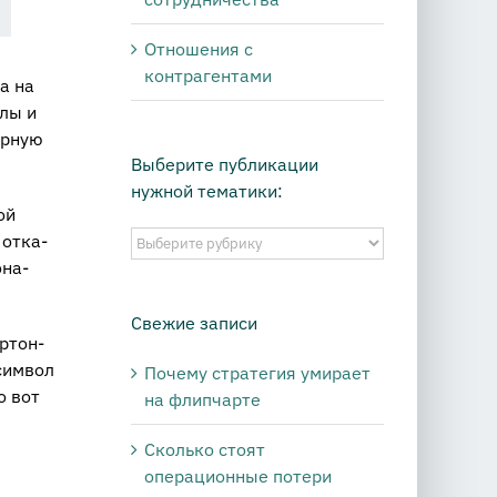
Отношения с
контрагентами
ла на
олы и
ер­ную
Выберите публикации
нужной тематики:
ой
Выберите
 от­ка­
публикации
­на­
нужной
тематики:
Свежие записи
р­тон­
сим­вол
Почему стратегия умирает
о вот
на флипчарте
Сколько стоят
операционные потери