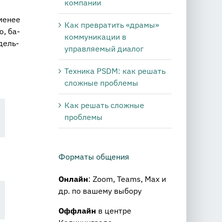
компании
 менее
Как превратить «драмы»
ю, ба­
коммуникации в
­дель­
управляемый диалог
Техника PSDM: как решать
сложные проблемы
Как решать сложные
проблемы
Форматы общения
Онлайн
: Zoom, Teams, Max и
др. по вашему выбору
Оффлайн
в центре