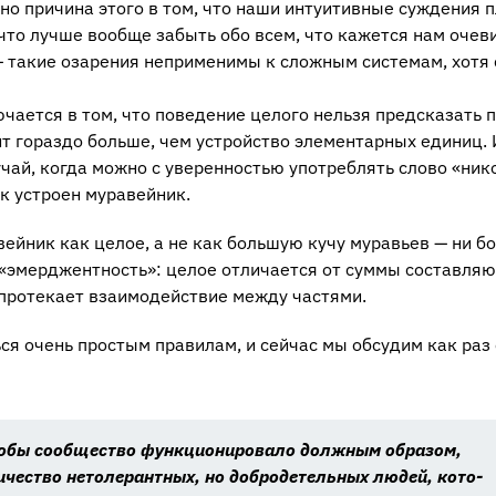
но при­чи­на этого в том, что наши ин­ту­и­тив­ные суж­де­ния 
ко, что лучше во­об­ще за­быть обо всем, что ка­жет­ся нам оче­
— такие оза­ре­ния непри­ме­ни­мы к слож­ным си­сте­мам, хотя 
а­ет­ся в том, что по­ве­де­ние це­ло­го нель­зя пред­ска­зать 
ит го­раз­до боль­ше, чем устрой­ство эле­мен­тар­ных еди­ниц. 
у­чай, когда можно с уве­рен­но­стью упо­треб­лять слово «ни­ко
к устро­ен му­ра­вей­ник.
­вей­ник как целое, а не как боль­шую кучу му­ра­вьев — ни бо
 «эмер­джент­ность»: целое от­ли­ча­ет­ся от суммы со­став­ля­
про­те­ка­ет вза­и­мо­дей­ствие между ча­стя­ми.
ь­ся очень про­стым пра­ви­лам, и сей­час мы об­су­дим как раз
обы со­об­ще­ство функ­ци­о­ни­ро­ва­ло долж­ным об­ра­зом,
е­ство нето­ле­рант­ных, но доб­ро­де­тель­ных людей, ко­то­