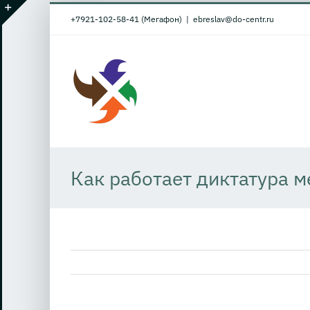
Skip
+7921-102-58-41 (Мегафон)
|
ebreslav@do-centr.ru
to
Toggle
content
Sliding
Bar
Area
Как работает диктатура 