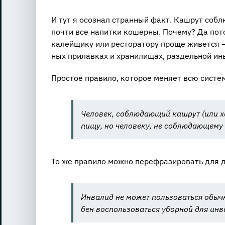
И тут я осо­знал стран­ный факт. Каш­рут со­б
почти все на­пит­ки ко­шер­ны. По­че­му? Да по­то
ка­лей­щи­ку или ре­сто­ра­то­ру проще жи­вет­ся —
ных при­лав­ках и хра­ни­ли­щах, раз­дель­ной ин­в
Про­стое пра­ви­ло, ко­то­рое ме­ня­ет всю си­сте­
Че­ло­век, со­блю­да­ю­щий каш­рут (или х
пищу, но че­ло­ве­ку, не со­блю­да­ю­ще­му
То же пра­ви­ло можно пе­ре­фра­зи­ро­вать для 
Ин­ва­лид не может поль­зо­вать­ся обыч­н
бен вос­поль­зо­вать­ся убор­ной для ин­в