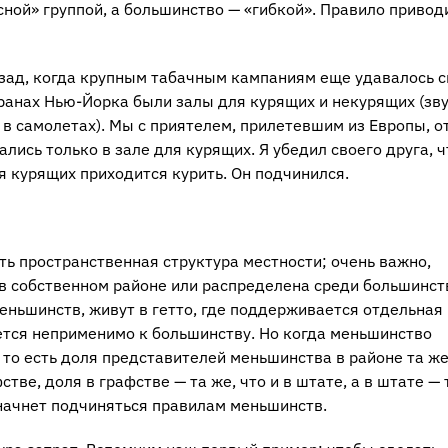
ной» груп­пой, а боль­шин­ство — «гиб­кой». Пра­ви­ло при­во­д
азад, когда круп­ным та­бач­ным кам­па­ни­ям еще уда­ва­лось 
сто­ра­нах Нью-Йор­ка были залы для ку­ря­щих и неку­ря­щих (зву
са­мо­ле­тах). Мы с при­я­те­лем, при­ле­тев­шим из Ев­ро­пы, о
за­лись толь­ко в зале для ку­ря­щих. Я убе­дил сво­е­го друга, 
 ку­ря­щих при­хо­дит­ся ку­рить. Он под­чи­нил­ся.
сть пространственная структура местности; очень важно,
в собственном районе или распределена среди большинст
еньшинств, живут в гетто, где поддерживается отдельная
тся неприменимо к большинству. Но когда меньшинство
то есть доля представителей меньшинства в районе та же,
фстве, доля в графстве — та же, что и в штате, а в штате — 
 начнет подчиняться правилам меньшинств.