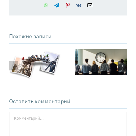
WhatsApp
Telegram
Pinterest
Vk
Email
Похожие записи
Почему
Сколько стоят
внедрение ИИ
операционные
не
потери
оправдывает
компании
ожиданий
Оставить комментарий
Комментарий