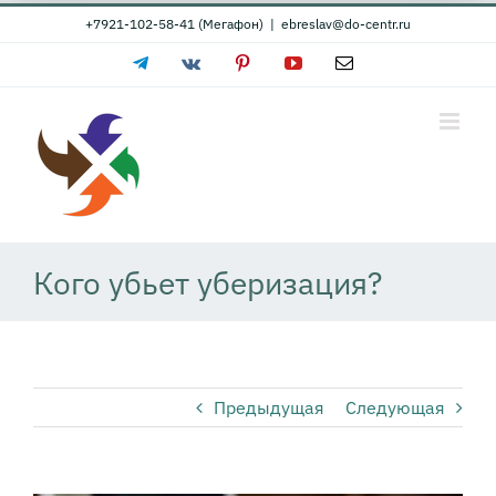
Skip
+7921-102-58-41 (Мегафон)
|
ebreslav@do-centr.ru
to
Telegram
Vk
Pinterest
YouTube
Email
content
Кого убьет уберизация?
Предыдущая
Следующая