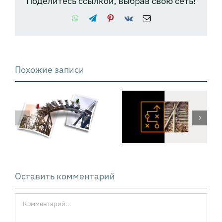
Поделитесь ссылкой, выбрав свою сеть!
WhatsApp
Telegram
Pinterest
Vk
Email
Похожие записи
Техника PSDM:
как решать
сложные
проблемы
Оставить комментарий
Комментарий