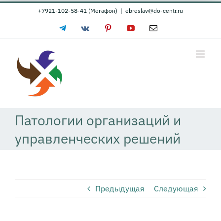
Skip
+7921-102-58-41 (Мегафон)
|
ebreslav@do-centr.ru
to
Telegram
Vk
Pinterest
YouTube
Email
content
Патологии организаций и
управленческих решений
Предыдущая
Следующая