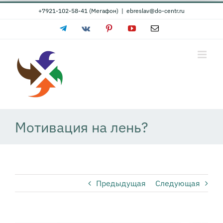
Skip
+7921-102-58-41 (Мегафон)
|
ebreslav@do-centr.ru
to
Telegram
Vk
Pinterest
YouTube
Email
content
Мотивация на лень?
Предыдущая
Следующая