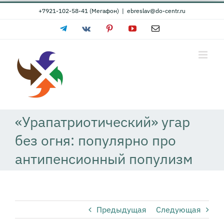
Skip
+7921-102-58-41 (Мегафон)
|
ebreslav@do-centr.ru
to
Telegram
Vk
Pinterest
YouTube
Email
content
«Урапатриотический» угар
без огня: популярно про
антипенсионный популизм
Предыдущая
Следующая