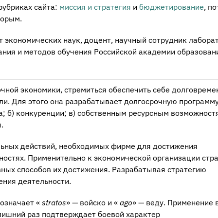
рубриках сайта:
миссия и стратегия
и
бюджетирование
, п
торым.
т экономических наук, доцент, научный сотрудник лабора
ания и методов обучения Российской академии образован
чной экономики, стремиться обеспечить себе долговрем
ли. Для этого она разрабатывает долгосрочную программ
а; б) конкуренции; в) собственным ресурсным возможност
.
ьных действий, необходимых фирме для достижения
остях. Применительно к экономической организации стр
овных способов их достижения. Разрабатывая стратегию
ения деятельности.
 означает «
stratos
» — войско и «
ago
» — веду. Применение 
лишний раз подтверждает боевой характер