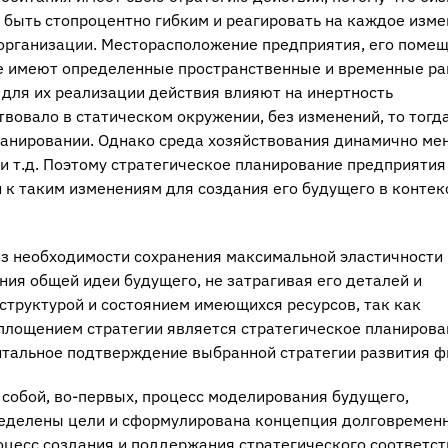
т быть стопроцентно гибким и реагировать на каждое изм
организации. Месторасположение предприятия, его помещ
ое имеют определенные пространственные и временные ра
ля их реализации действия влияют на инертность
вовало в статическом окружении, без изменений, то тогд
ланировании. Однако среда хозяйствования динамично ме
 и т.д. Поэтому стратегическое планирование предприятия
и к таким изменениям для создания его будущего в контек
из необходимости сохранения максимальной эластичности
ия общей идеи будущего, не затрагивая его деталей и
 структурой и состоянием имеющихся ресурсов, так как
лощением стратегии является стратегическое планирова
нтальное подтверждение выбранной стратегии развития 
собой, во-первых, процесс моделирования будущего,
ределены цели и сформулирована концепция долговремен
роцесс создания и поддержания стратегического соответс