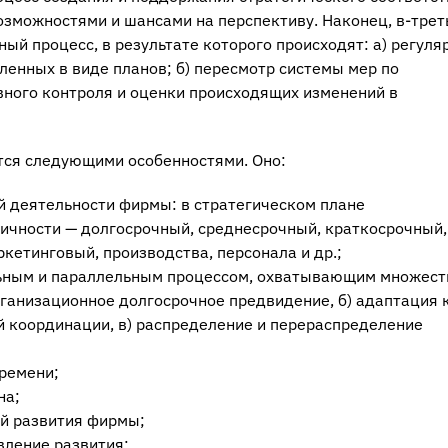
зможностями и шансами на перспективу. Наконец, в-трет
ый процесс, в результате которого происходят: а) регул
енных в виде планов; б) пересмотр системы мер по
вного контроля и оценки происходящих изменений в
тся следующими особенностями. Оно:
 деятельности фирмы: в стратегическом плане
ичности — долгосрочный, среднесрочный, краткосрочный,
кетинговый, производства, персонала и др.;
льным и параллельным процессом, охватывающим множест
организационное долгосрочное предвидение, б) адаптация 
 координации, в) распределение и перераспределение
времени;
на;
ей развития фирмы;
вление развития;