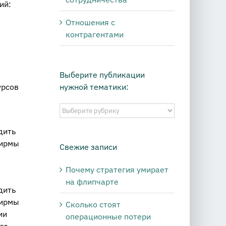
ий:
Отношения с
контрагентами
Выберите публикации
нужной тематики:
урсов
Выберите
.
публикации
дить
нужной
фирмы
тематики:
Свежие записи
Почему стратегия умирает
.
на флипчарте
дить
фирмы
Сколько стоят
ии
операционные потери