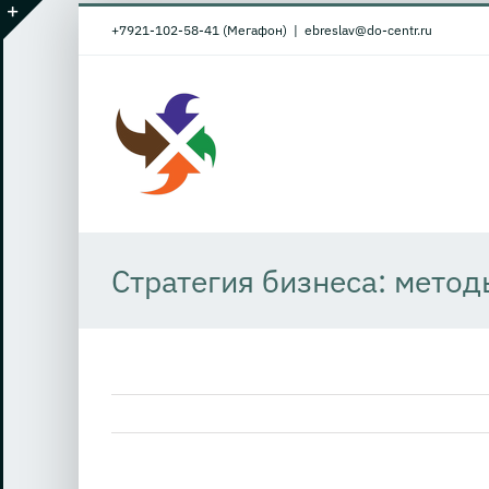
Skip
+7921-102-58-41 (Мегафон)
|
ebreslav@do-centr.ru
to
Toggle
content
Sliding
Bar
Area
Стратегия бизнеса: метод