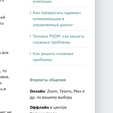
го
компании
Как превратить «драмы»
 ей
коммуникации в
го
управляемый диалог
Техника PSDM: как решать
сложные проблемы
ь все
Как решать сложные
проблемы
, то
овое,
Форматы общения
и.
ь в
Онлайн
: Zoom, Teams, Max и
др. по вашему выбору
Оффлайн
в центре
нес не