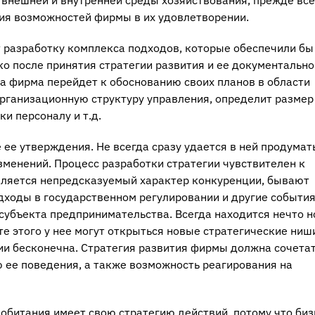
 внешней и внутренней среды хозяйствования, прежде все
ия возможностей фирмы в их удовлетворении.
 разработку комплекса подходов, которые обеспечили бы
ко после принятия стратегии развития и ее документально
а фирма перейдет к обоснованию своих планов в области
организационную структуру управления, определит размер
и персоналу и т.д.
ее утверждения. Не всегда сразу удается в ней продумат
зменений. Процесс разработки стратегии чувствителен к
является непредсказуемый характер конкуренции, бывают
дходы в государственном регулировании и другие события
субъекта предпринимательства. Всегда находится нечто н
те этого у нее могут открыться новые стратегические ниш
и бесконечна. Стратегия развития фирмы должна сочетат
 ее поведения, а также возможность реагирования на
обитания имеет свою стратегию действий, потому что биз