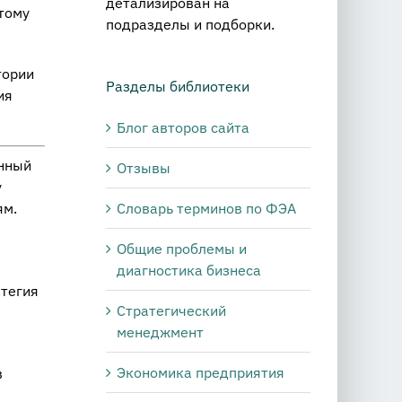
детализирован на
отому
подразделы и подборки.
тории
Разделы библиотеки
ия
Блог авторов сайта
енный
Отзывы
у
Словарь терминов по ФЭА
ям.
Общие проблемы и
диагностика бизнеса
атегия
Стратегический
менеджмент
Экономика предприятия
в