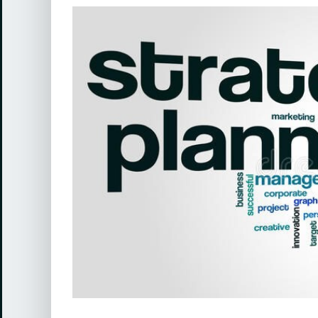
View
Larger
Image