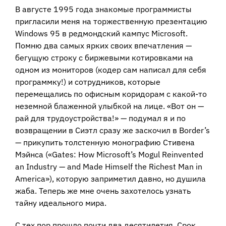
В августе 1995 года знакомые программисты
пригласили меня на торжественную презентацию
Windows 95 в редмондский кампус Microsoft.
Помню два самых ярких своих впечатления —
бегущую строку с биржевыми котировками на
одном из мониторов (кодер сам написал для себя
программку!) и сотрудников, которые
перемещались по офисным коридорам с какой-то
неземной блаженной улыбкой на лице. «Вот он —
рай для трудоустройства!» — подумал я и по
возвращении в Сиэтл сразу же заскочил в Border’s
— прикупить толстенную монографию Стивена
Мэйнса («Gates: How Microsoft’s Mogul Reinvented
an Industry — and Made Himself the Richest Man in
America»), которую заприметил давно, но душила
жаба. Теперь же мне очень захотелось узнать
тайну идеального мира.
С тех пор прошло почти два десятилетия. Срок,