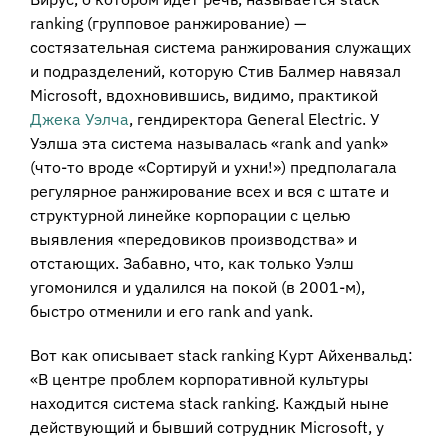
ranking (групповое ранжирование) —
состязательная система ранжирования служащих
и подразделений, которую Стив Балмер навязал
Microsoft, вдохновившись, видимо, практикой
Джека Уэлча
, гендиректора General Electric. У
Уэлша эта система называлась «rank and yank»
(что-то вроде «Сортируй и ухни!») предполагала
регулярное ранжирование всех и вся с штате и
структурной линейке корпорации с целью
выявления «передовиков производства» и
отстающих. Забавно, что, как только Уэлш
угомонился и удалился на покой (в 2001-м),
быстро отменили и его rank and yank.
Вот как описывает stack ranking Курт Айхенвальд:
«В центре проблем корпоративной культуры
находится система stack ranking. Каждый ныне
действующий и бывший сотрудник Microsoft, у