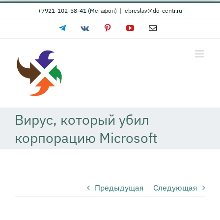
Skip
+7921-102-58-41 (Мегафон)
|
ebreslav@do-centr.ru
to
Telegram
Vk
Pinterest
YouTube
Email
content
Вирус, который убил
корпорацию Microsoft
Предыдущая
Следующая