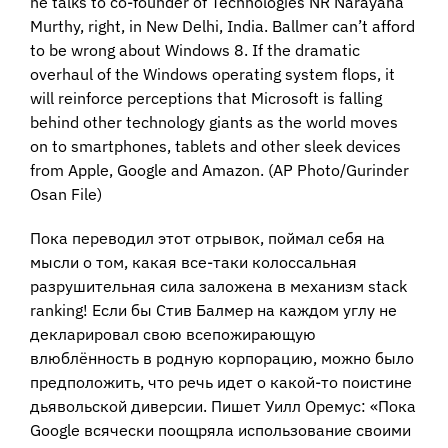
he talks to co-founder of Technologies NR Narayana
Murthy, right, in New Delhi, India. Ballmer can’t afford
to be wrong about Windows 8. If the dramatic
overhaul of the Windows operating system flops, it
will reinforce perceptions that Microsoft is falling
behind other technology giants as the world moves
on to smartphones, tablets and other sleek devices
from Apple, Google and Amazon. (AP Photo/Gurinder
Osan File)
Пока переводил этот отрывок, поймал себя на
мысли о том, какая все-таки колоссальная
разрушительная сила заложена в механизм stack
ranking! Если бы Стив Балмер на каждом углу не
декларировал свою всепожирающую
влюблённость в родную корпорацию, можно было
предположить, что речь идет о какой-то поистине
дьявольской диверсии. Пишет Уилл Оремус: «Пока
Google всячески поощряла использование своими