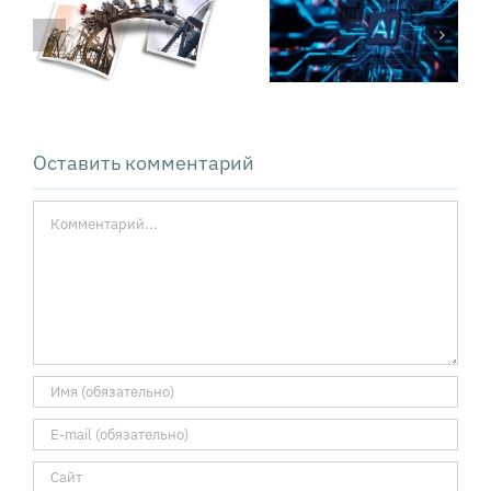
«Свободные
внедрение ИИ
деньги»
не
Сильвио
оправдывает
Гезелля вчера
ожиданий
и сегодня
Оставить комментарий
Комментарий