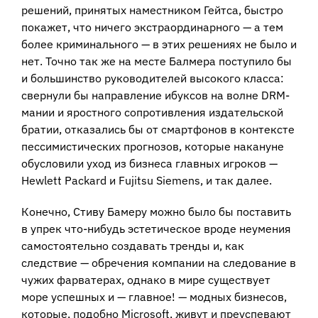
решений, принятых наместником Гейтса, быстро
покажет, что ничего экстраординарного — а тем
более криминального — в этих решениях не было и
нет. Точно так же на месте Балмера поступило бы
и большинство руководителей высокого класса:
свернули бы направление ибуксов на волне DRM-
мании и яростного сопротивления издательской
братии, отказались бы от смартфонов в контексте
пессимистических прогнозов, которые накануне
обусловили уход из бизнеса главных игроков —
Hewlett Packard и Fujitsu Siemens, и так далее.
Конечно, Стиву Бамеру можно было бы поставить
в упрек что-нибудь эстетическое вроде неумения
самостоятельно создавать тренды и, как
следствие — обречения компании на следование в
чужих фарватерах, однако в мире существует
море успешных и — главное! — модных бизнесов,
которые, подобно Microsoft, живут и преуспевают