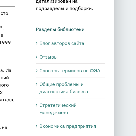
детализирован на
подразделы и подборки.
асто
Р,
Разделы библиотеки
ые
 1999
Блог авторов сайта
а
Отзывы
а. Из
Словарь терминов по ФЭА
аний
Общие проблемы и
ного
диагностика бизнеса
х
етода,
Стратегический
менеджмент
Экономика предприятия
 не