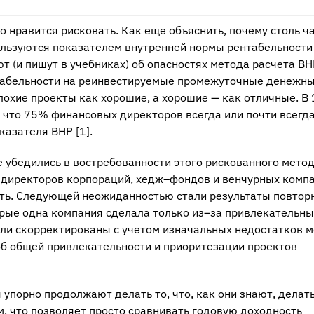
нравится рисковать. Как еще объяснить, почему столь ч
ользуются показателем внутренней нормы рентабельности
 (и пишут в учебниках) об опасностях метода расчета ВН
абельности на реинвестируемые промежуточные денежн
лохие проекты как хорошие, а хорошие — как отличные. В
, что 75% финансовых директоров всегда или почти всегд
азателя ВНР [1].
 убедились в востребованности этого рискованного метод
 директоров корпораций, хедж–фондов и венчурных комп
сть. Следующей неожиданностью стали результаты повтор
орые одна компания сделала только из–за привлекательны
ыли скорректированы с учетом изначальных недостатков м
об общей привлекательности и приоритезации проектов
упорно продолжают делать то, что, как они знают, делать
м, что позволяет просто сравнивать годовую доходность