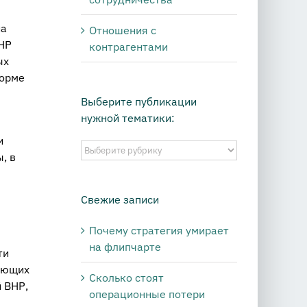
на
Отношения с
ВНР
контрагентами
ых
норме
Выберите публикации
нужной тематики:
и
Выберите
, в
публикации
нужной
тематики:
Свежие записи
Почему стратегия умирает
на флипчарте
ти
ающих
Сколько стоят
 ВНР,
операционные потери