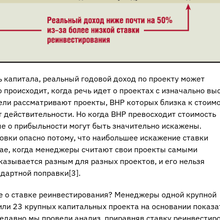
ь капитала, реальный годовой доход по проекту может
о происходит, когда речь идет о проектах с изначально вы
ели рассматривают проекты, ВНР которых близка к стоим
т действительности. Но когда ВНР превосходит стоимость
е о прибыльности могут быть значительно искажены.
овки опасно потому, что наибольшее искажение ставки
чае, когда менеджеры считают свои проекты самыми
азывается разным для разных проектов, и его нельзя
ндартной поправки[3].
 о ставке реинвестирования? Менеджеры одной крупной
или 23 крупных капитальных проекта на основании показа
недавно мы провели анализ, приравняв ставку реинвестир