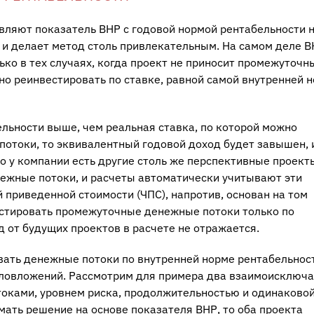
ляют показатель ВНР с годовой нормой рентабельности 
 и делает метод столь привлекательным. На самом деле 
ко в тех случаях, когда проект не приносит промежуточн
но реинвестировать по ставке, равной самой внутренней 
льности выше, чем реальная ставка, по которой можно
отоки, то эквивалентный годовой доход будет завышен, 
о у компании есть другие столь же перспективные проекты
жные потоки, и расчеты автоматически учитывают эти
 приведенной стоимости (ЧПС), напротив, основан на том
стировать промежуточные денежные потоки только по
 от будущих проектов в расчете не отражается.
ать денежные потоки по внутренней норме рентабельнос
аловложений. Рассмотрим для примера два взаимоисключ
оками, уровнем риска, продолжительностью и одинаковой
мать решение на основе показателя ВНР, то оба проекта