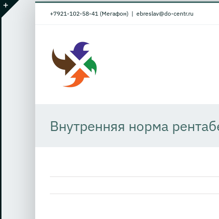
Skip
+7921-102-58-41 (Мегафон)
|
ebreslav@do-centr.ru
to
Toggle
content
Sliding
Bar
Area
Внутренняя норма рентаб