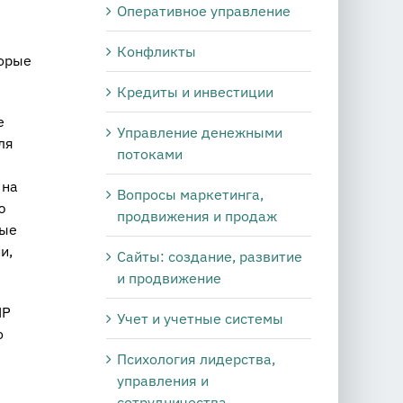
Оперативное управление
Конфликты
торые
Кредиты и инвестиции
е
Управление денежными
ля
потоками
 на
Вопросы маркетинга,
ю
продвижения и продаж
ные
и,
Сайты: создание, развитие
и продвижение
НР
Учет и учетные системы
о
Психология лидерства,
управления и
сотрудничества