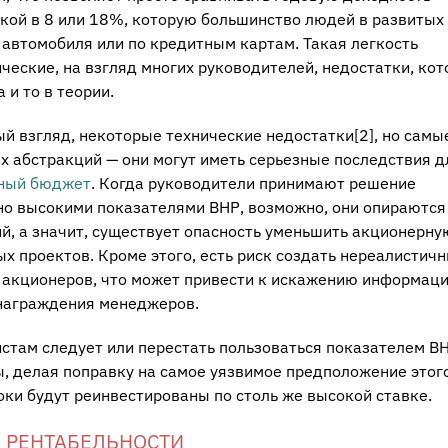
вкой в 8 или 18%, которую большинство людей в развитых
 автомобиля или по кредитным картам. Такая легкость
ческие, на взгляд многих руководителей, недостатки, ко
и то в теории.
вый взгляд, некоторые технические недостатки[2], но самы
их абстракций — они могут иметь серьезные последствия д
ный бюджет
. Когда руководители принимают решение
но высокими показателями ВНР, возможно, они опираются
, а значит, существует опасность уменьшить акционерну
х проектов. Кроме этого, есть риск создать нереалистич
и акционеров, что может привести к искажению информаци
награждения менеджеров.
стам следует или перестать пользоваться показателем В
ы, делая поправку на самое уязвимое предположение этог
ки будут реинвестированы по столь же высокой ставке.
 РЕНТАБЕЛЬНОСТИ