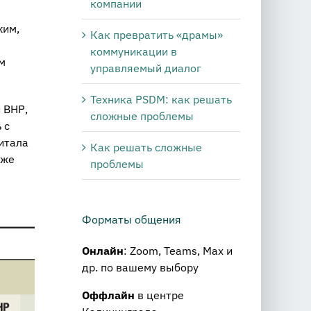
компании
жим,
Как превратить «драмы»
коммуникации в
м
управляемый диалог
Техника PSDM: как решать
 ВНР,
сложные проблемы
 с
итала
Как решать сложные
 же
проблемы
Форматы общения
Онлайн
: Zoom, Teams, Max и
др. по вашему выбору
Оффлайн
в центре