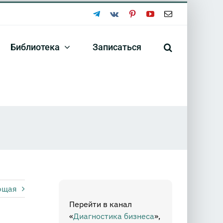
Telegram
Vk
Pinterest
YouTube
Email
Библиотека
Записаться
ющая
Перейти в канал
«
Диагностика бизнеса
»,