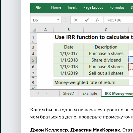
View
Larger
Image
Каким бы выгодным ни казался проект с вы
чем браться за дело, проверьте промежуточ
Джон Келлехер
,
Джастин МакКормак
. Ста