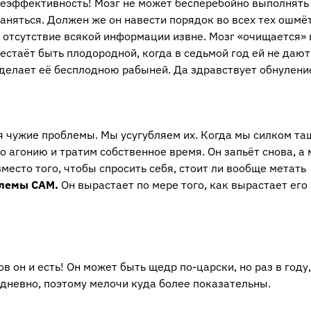
а неэффективность! Мозг не может бесперебойно выполнят
аняться. Должен же он навести порядок во всех тех ошмёт
о отсутствие всякой информации извне. Мозг «очищается» 
рестаёт быть плодородной, когда в седьмой год ей не дают
 делает её бесплодною рабыней. Да здравствует обнулени
я чужие проблемы. Мы усугубляем их. Когда мы силком т
о агонию и тратим собственное время. Он запьёт снова, а
место того, чтобы спросить себя, стоит ли вообще метать
блемы САМ.
Он вырастает по мере того, как вырастает его
в он и есть! Он может быть щедр по-царски, но раз в году,
дневно, поэтому мелочи куда более показательны.