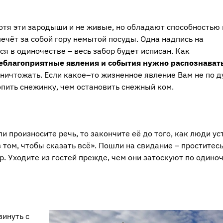
тя эти зародыши и не живые, но обладают способностью 
чёт за собой гору немытой посуды. Одна надпись на
я в одиночестве – весь забор будет исписан. Как
еблагоприятные явления и события нужно распознавать
уничтожать. Если какое–то жизненное явление Вам не по д
опить снежинку, чем остановить снежный ком.
и произносите речь, то закончите её до того, как люди ус
 том, чтобы сказать всё». Пошли на свидание – проститесь
р. Уходите из гостей прежде, чем они затоскуют по одиноч
винуть с