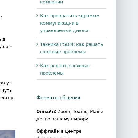
компании
Как превратить «драмы»
к
коммуникации в
управляемый диалог
 в
Техника PSDM: как решать
уше –
сложные проблемы
Как решать сложные
проблемы
танут.
 чуть
еству.
Форматы общения
Онлайн
: Zoom, Teams, Max и
др. по вашему выбору
Оффлайн
в центре