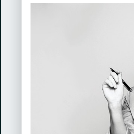
View
Larger
Image