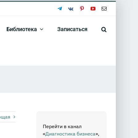
Telegram
Vk
Pinterest
YouTube
Email
Библиотека
Записаться
ющая
Перейти в канал
«
Диагностика бизнеса
»,