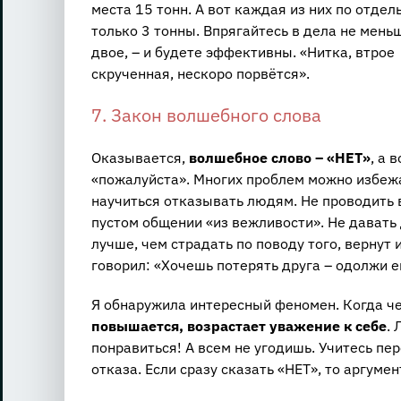
места 15 тонн. А вот каждая из них по отдел
только 3 тонны. Впрягайтесь в дела не меньш
двое, – и будете эффективны. «Нитка, втрое
скрученная, нескоро порвётся».
7. Закон волшебного слова
Оказывается,
волшебное слово – «НЕТ»
, а 
«пожалуйста». Многих проблем можно избежа
научиться отказывать людям. Не проводить 
пустом общении «из вежливости». Не давать д
лучше, чем страдать по поводу того, вернут и
говорил: «Хочешь потерять друга – одолжи е
Я обнаружила интересный феномен. Когда ч
повышается, возрастает уважение к себе
.
понравиться! А всем не угодишь. Учитесь п
отказа. Если сразу сказать «НЕТ», то аргуме