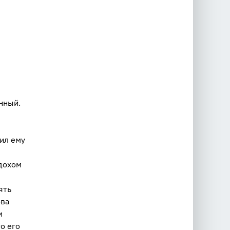
нный.
жил ему
здохом
ять
ова
м
о его