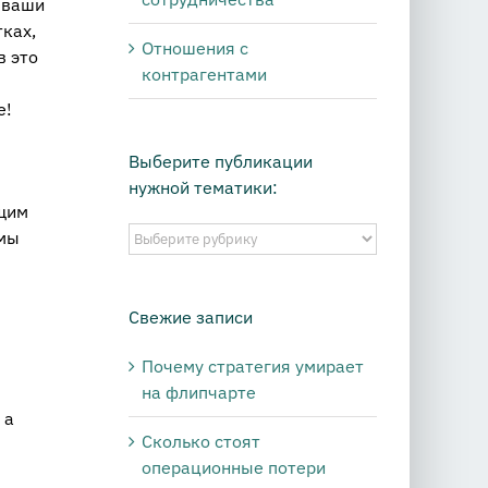
ь ваши
ках,
Отношения с
в это
контрагентами
е!
Выберите публикации
нужной тематики:
ащим
Выберите
 мы
публикации
нужной
тематики:
Свежие записи
Почему стратегия умирает
на флипчарте
 а
Сколько стоят
операционные потери