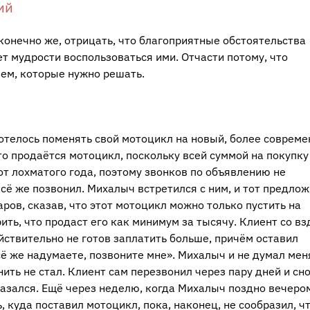
ий
 конечно же, отрицать, что благоприятные обстоятельства
т мудрости воспользоваться ими. Отчасти потому, что
ем, которые нужно решать.
отелось поменять свой мотоцикл на новый, более совреме
то продаётся мотоцикл, поскольку всей суммой на покупку
от лохматого года, поэтому звонков по объявлению не
всё же позвонил. Михалыч встретился с ним, и тот предло
ров, сказав, что этот мотоцикл можно только пустить на
ить, что продаст его как минимум за тысячу. Клиент со в
ействительно не готов заплатить больше, причём оставил
сё же надумаете, позвоните мне». Михалыч и не думал мен
нить не стал. Клиент сам перезвонил через пару дней и сн
азался. Ещё через неделю, когда Михалыч поздно вечеро
, куда поставил мотоцикл, пока, наконец, не сообразил, чт