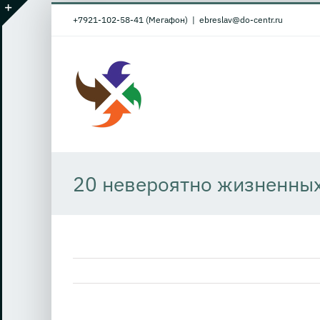
Skip
+7921-102-58-41 (Мегафон)
|
ebreslav@do-centr.ru
to
Toggle
content
Sliding
Bar
Area
20 невероятно жизненных