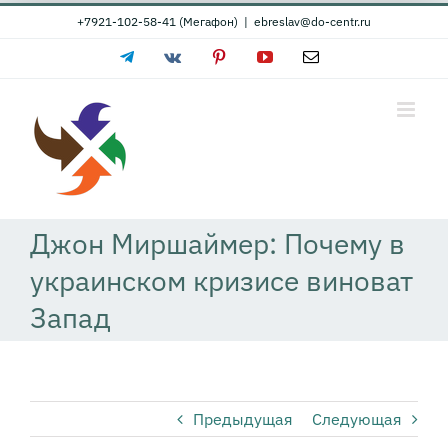
Skip
+7921-102-58-41 (Мегафон)
|
ebreslav@do-centr.ru
to
Telegram
Vk
Pinterest
YouTube
Email
content
Джон Миршаймер: Почему в
украинском кризисе виноват
Запад
Предыдущая
Следующая