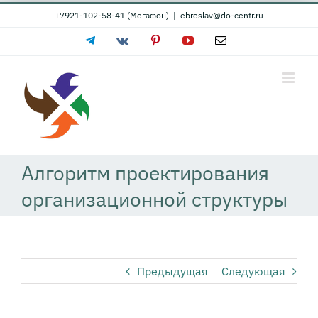
Skip
+7921-102-58-41 (Мегафон)
|
ebreslav@do-centr.ru
to
Telegram
Vk
Pinterest
YouTube
Email
content
Алгоритм проектирования
организационной структуры
Предыдущая
Следующая