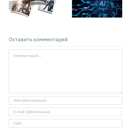
внедрение ИИ
деньги»
не
Сильвио
оправдывает
Гезелля вчера
ожиданий
и сегодня
Оставить комментарий
Комментарий