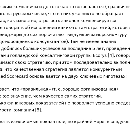
нским компаниям и до того час то встречаются (в различн
ard на русском языке, что на них уже никто не обращает
ас, как известно, строгость законов компенсируется
е говорить об исполнении каких-то там стратегий, которые
менеджеры до сих пор считают выдумкой заморских «гуру
оморощенных консультантов). Тем не менее анализ
 добились больших успехов за последние 5 лет, проведен
ами голландской консалтинговой группы Ecorys [
4], говор
онимают свою стратегию, при этом последовательно выпол
д, что качественная стратегия является конкурентным
ced Scorecard основывается на двух ключевых гипотезах:
ет, что «правильная» (т. е. хорошо организованная)
кое значение, чем качество самих стратегий.
ько финансовых показателей не позволяет успешно следо
ости компании [
5].
вать измеряемые показатели, по крайней мере, в следую