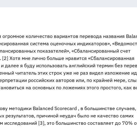
я огромное количество вариантов перевода названия Bala
ансированная система оценочных индикаторов», «Ведомос
алансированных показателей», «Сбалансированный счет
 [
2] Хотя мне лично больше нравится «Сбалансированная
и далее я буду использовать английский термин без пере
ленный читатель этих строк уже не раз видел изложение и
ерпретации российских авторов или, по крайней мере, сл
тановиться на основных по ложениях этого простого, как в
ову методики Balanced Scorecard , в большинстве случаев,
х результатов, причиной неудач было не качество самих
ым исследований [
3], это большинство составляет до 70% о