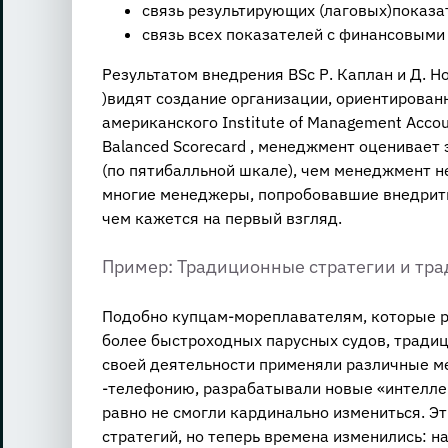
связь результирующих (лаговых)показ
связь всех показателей с финансовыми
Результатом внедрения BSc Р. Каплан и Д. Н
)видят создание организации, ориентирован
американского Institute of Management Accou
Balanced Scorecard , менеджмент оценивает
(по пятибалльной шкале), чем менеджмент н
многие менеджеры, попробовавшие внедрить 
чем кажется на первый взгляд.
Пример: Традиционные стратегии и тра
Подобно купцам-мореплавателям, которые р
более быстроходных парусных судов, трад
своей деятельности применяли различные ме
-телефонию, разрабатывали новые «интелл
равно не смогли кардинально измениться. Э
стратегий, но теперь времена изменились: н