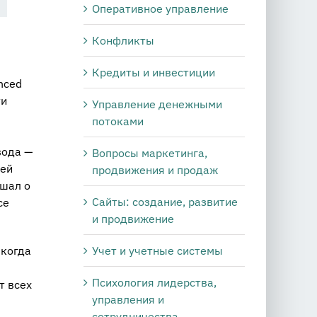
Оперативное управление
Конфликты
Кредиты и инвестиции
nced
ти
Управление денежными
потоками
вода —
Вопросы маркетинга,
дей
продвижения и продаж
ышал о
Сайты: создание, развитие
се
и продвижение
 когда
Учет и учетные системы
Психология лидерства,
т всех
управления и
сотрудничества