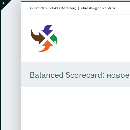
Skip
+7921-102-58-41 (Мегафон)
|
ebreslav@do-centr.ru
to
Toggle
content
Sliding
Bar
Area
Balanced Scorecard: ново