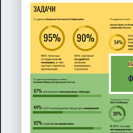
View
Larger
Image