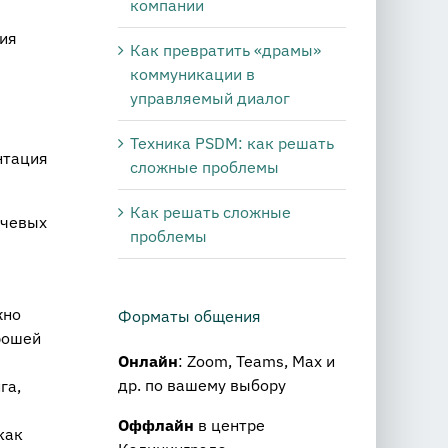
компании
ия
Как превратить «драмы»
коммуникации в
управляемый диалог
Техника PSDM: как решать
нтация
сложные проблемы
Как решать сложные
ючевых
проблемы
жно
Форматы общения
рошей
Онлайн
: Zoom, Teams, Max и
др. по вашему выбору
га,
Оффлайн
в центре
как