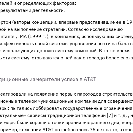
ателей и определяющих факторов;
 результатами деятельности.
ортон (авторы концепции, впервые представившие ее в 19
ной на выполнение стратегии. Согласно исследованию
ntants , IMA (1999 г. ), в компаниях, использующих систем
 эффективность своей системы управления почти на балл 
е использующих данную систему компаний. В то же время
эту систему, отзываются о ней как о гораздо более слож
диционные измерители успеха в AT&T
еагировали на появление первых пароходов строительст
иционные телекоммуникационные компании для совершенс
ры: пытались лоббировать государственные ограничения 
ектуальные» сервисы традиционной телефонии
[
7]
и т. д. , 
ти меры были хороши с точки зрения вчерашнего дня, вче
апример, компании AT&T потребовалось 75 лет на то, чтоб