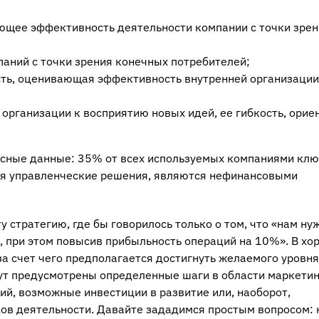
ющее эффективность деятельности компании с точки зрен
паний с точки зрения конечных потребителей;
ть, оценивающая эффективность внутренней организации
ь организации к восприятию новых идей, ее гибкость, орие
есные данные: 35% от всех используемых компаниями кл
ся управленческие решения, являются нефинансовыми
у стратегию, где бы говорилось только о том, что «нам ну
а, при этом повысив прибыльность операций на 10%». В хо
 за счет чего предполагается достигнуть желаемого уровня
удут предусмотрены определенные шаги в области маркетин
й, возможные инвестиции в развитие или, наоборот,
ов деятельности. Давайте зададимся простым вопросом: 