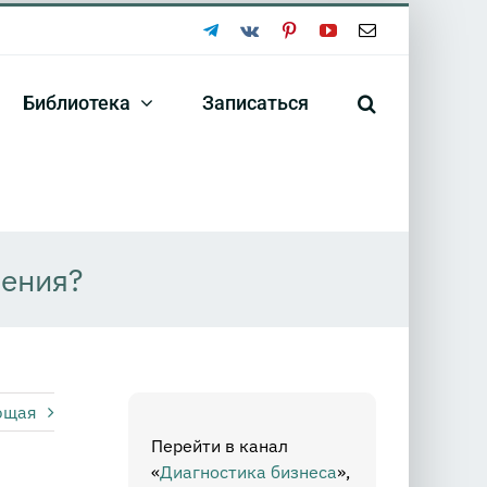
Telegram
Vk
Pinterest
YouTube
Email
Библиотека
Записаться
ления?
ющая
Перейти в канал
«
Диагностика бизнеса
»,