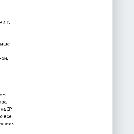
92 г.
у
выше
ной,
вом
тва
на IP
но все
рашних
ы