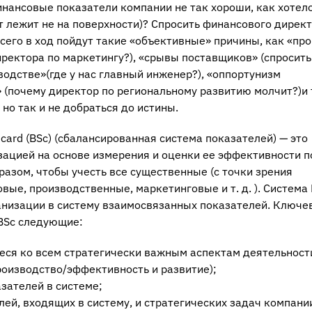
инансовые показатели компании не так хороши, как хотел
т лежит не на поверхности)? Спросить финансового дирек
всего в ход пойдут такие «объективные» причины, как «пр
иректора по маркетингу?), «срывы поставщиков» (спросить
одстве»(где у нас главный инженер?), «оппортунизм
(почему директор по региональному развитию молчит?)и т
но так и не добраться до истины.
ecard (BSс) (сбалансированная система показателей) — это
зацией на основе измерения и оценки ее эффективности п
азом, чтобы учесть все существенные (с точки зрения
вые, производственные, маркетинговые и т. д. ). Система
анизации в систему взаимосвязанных показателей. Ключе
 BSc следующие:
иеся ко всем стратегически важным аспектам деятельност
роизводство/эффективность и развитие);
зателей в системе;
ей, входящих в систему, и стратегических задач компани