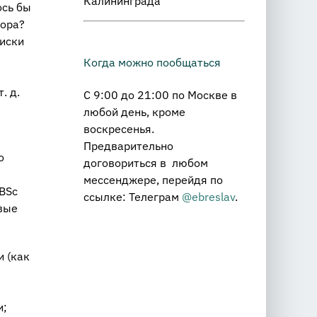
Калининграда
ось бы
тора?
оиски
Когда можно пообщаться
. д.
С 9:00 до 21:00 по Москве в
любой день, кроме
воскресенья.
Предварительно
о
договориться в любом
мессенджере, перейдя по
 BSс
ссылке: Телеграм
@ebreslav
.
вые
и (как
и;