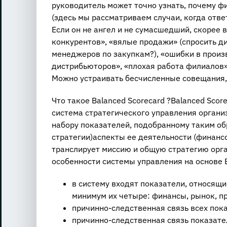
руководитель может точно узнать, почему ф
(здесь мы рассматриваем случаи, когда отве
Если он не ангел и не сумасшедший, скорее 
конкурентов», «вялые продажи» (спросить д
менеджеров по закупкам?), «ошибки в произв
дистрибьюторов», «плохая работа филиалов» 
Можно устраивать бесчисленные совещания, 
Что такое Balanced Scorecard ?Balanced Scor
система стратегического управления органи
набору показателей, подобранному таким обр
стратегии)аспекты ее деятельности (финансо
транслирует миссию и общую стратегию орг
особенности системы управления на основе
в систему входят показатели, относящ
минимум их четыре: финансы, рынок, п
причинно-следственная связь всех пока
причинно-следственная связь показател