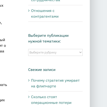
ых
Отношения с
контрагентами
,
Выберите публикации
ный
нужной тематики:
ит о
няя
Выберите
публикации
нужной
тематики:
Свежие записи
Почему стратегия умирает
вать
на флипчарте
Сколько стоят
щих
операционные потери