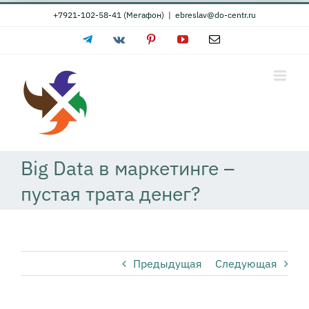
Skip
+7921-102-58-41 (Мегафон)
|
ebreslav@do-centr.ru
to
Telegram
Vk
Pinterest
YouTube
Email
content
Big Data в маркетинге –
пустая трата денег?
Предыдущая
Следующая