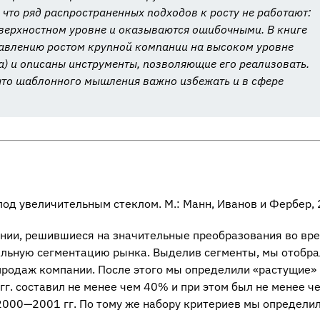
что ряд распространенных подходов к росту не работают:
ерхностном уровне и оказываются ошибочными. В книге
равлению ростом крупной компании на высоком уровне
а) и описаны инструменты, позволяющие его реализовать.
 что шаблонного мышления важно избежать и в сфере
са под увеличительным стеклом. М.: Манн, Иванов и Фербер,
ании, решившиеся на значительные преобразования во вр
альную сегментацию рынка. Выделив сегменты, мы отобрал
продаж компании. После этого мы определили «растущие»
гг. составил не менее чем 40% и при этом был не менее че
2000—2001 гг. По тому же набору критериев мы определил