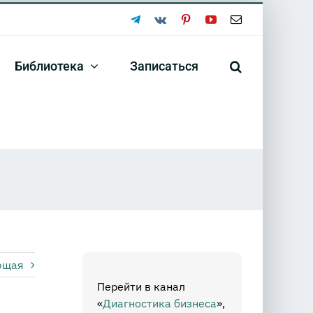
Telegram
Vk
Pinterest
YouTube
Email
Библиотека
Записаться
ющая
Перейти в канал
«
Диагностика бизнеса
»,