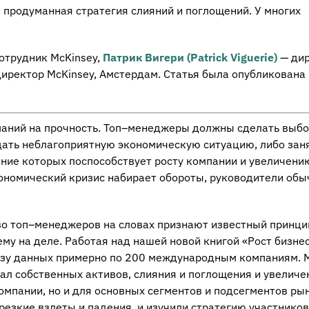
 продуманная стратегия слияний и поглощений. У многих
отрудник McKinsey,
Патрик Вигери (Patrick Viguerie)
— дир
иректор McKinsey, Амстердам. Статья была опубликована 
паний на прочность. Топ–менеджеры должны сделать выбо
дать неблагоприятную экономическую ситуацию, либо зан
ние которых поспособствует росту компании и увеличени
ономический кризис набирает обороты, руководители обы
о топ–менеджеров на словах признают известный принци
 ему на деле. Работая над нашей новой книгой «Рост бизне
базу данных примерно по 200 международным компаниям. 
ал собственных активов, слияния и поглощения и увеличе
омпании, но и для основных сегментов и подсегментов ры
резкие взлеты и падения, и изучили стратегию участников