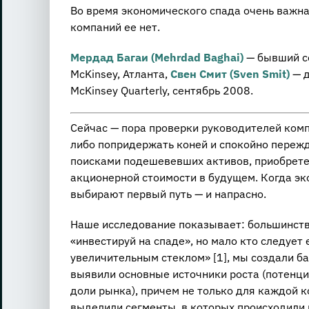
Во время экономического спада очень важна
компаний ее нет.
Мердад Багаи (Mehrdad Baghai)
— бывший с
McKinsey, Атланта,
Свен Смит (Sven Smit)
— д
McKinsey Quarterly, сентябрь 2008.
Сейчас — пора проверки руководителей ком
либо попридержать коней и спокойно переж
поисками подешевевших активов, приобрете
акционерной стоимости в будущем. Когда эк
выбирают первый путь — и напрасно.
Наше исследование показывает: большинств
«инвестируй на спаде», но мало кто следует
увеличительным стеклом» [1], мы создали 
выявили основные источники роста (потенци
доли рынка), причем не только для каждой к
выделили сегменты, в которых происходили 