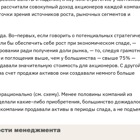
ы рассчитали совокупный доход акционеров каждой компа
точки зрения источников роста, рыночных сегментов и
а. Во–первых, если говорить о потенциальных стратегич
ли бы обеспечить себе рост при экономическом спаде, —
ровании ради получения доли рынка, — то, следуя грамот
я и поглощения выше, чем у большинства — свыше 75% —
здавали значительную стоимость для акционеров. С друго
за счет продажи активов они создавали немного больше
ерационально (см. схему). Менее половины компаний из
 делали какие–либо приобретения, большинство дожидало
 компании продавали активы в периоды спада, а не подъе