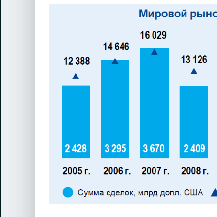
View
Larger
Image