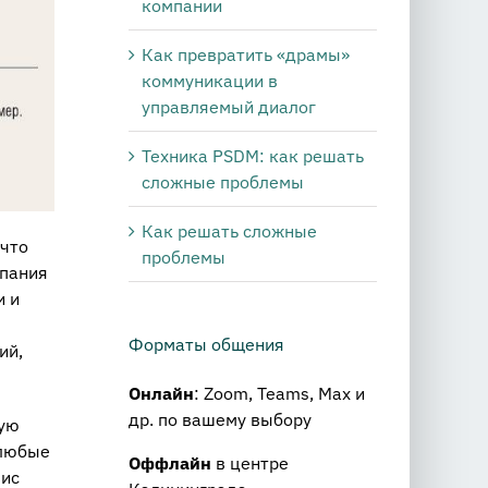
компании
Как превратить «драмы»
коммуникации в
управляемый диалог
Техника PSDM: как решать
сложные проблемы
Как решать сложные
 что
проблемы
мпания
и и
Форматы общения
ий,
Онлайн
: Zoom, Teams, Max и
др. по вашему выбору
ную
 любые
Оффлайн
в центре
зис