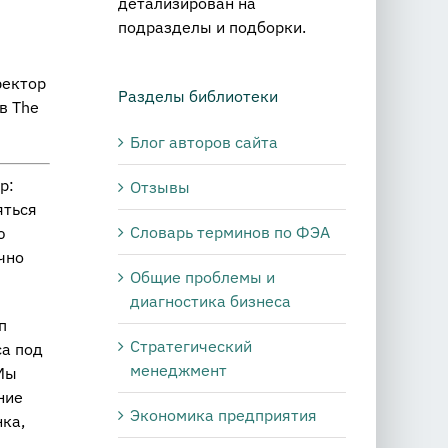
детализирован на
подразделы и подборки.
ектор
Разделы библиотеки
в The
Блог авторов сайта
р:
Отзывы
яться
Словарь терминов по ФЭА
ю
чно
Общие проблемы и
диагностика бизнеса
п
Стратегический
са под
менеджмент
Мы
ние
Экономика предприятия
нка,