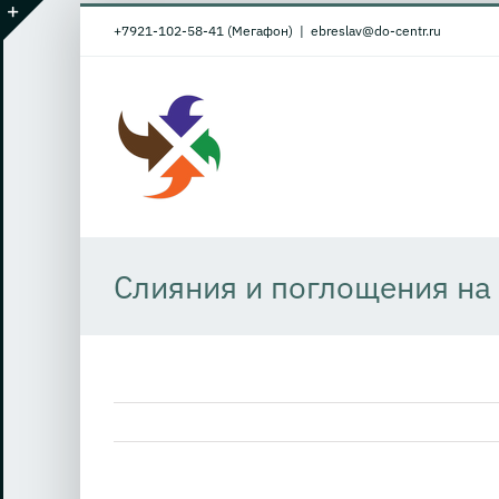
Skip
+7921-102-58-41 (Мегафон)
|
ebreslav@do-centr.ru
to
Toggle
content
Sliding
Bar
Area
Cлияния и поглощения на