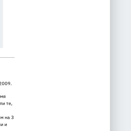
 2009.
емя
и те,
м на 3
и и