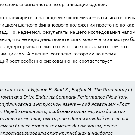
ию своих специалистов по организации сделок.
но транжирить, а на подъеме экономики — затягивать пояс
слишком шаткого финансового положения просто не по ка
пад. Но, надеемся, результаты нашего исследования напо
ий, что не надо действовать «как все» — это зачастую б
, лидеры рынка отличаются от всех остальных тем, что
им циклом. А мнение, согласно которому во время
щий рост особенно рискованно, не соответствует
лав книги Viguerie P., Smit S., Baghai M. The Granularity of
 Growth and Drive Enduring Company Performance (New York:
 опубликована и на русском языке — под названием «Рост
. Перед компаниями, особенно крупными, всегда остро
 крупнее компания, тем труднее даётся каждый новый шаг
времени бизнес становится менее динамичным, менее
ы проанализировали опыт крупнейших и наиболее