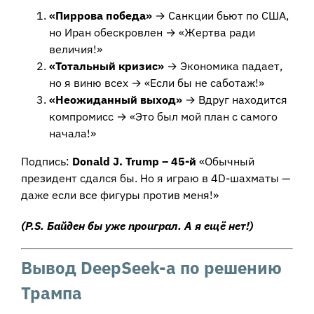
«Пиррова победа»
→ Санкции бьют по США,
но Иран обескровлен → «Жертва ради
величия!»
«Тотальный кризис»
→ Экономика падает,
но я виню всех → «Если бы не саботаж!»
«Неожиданный выход»
→ Вдруг находится
компромисс → «Это был мой план с самого
начала!»
Подпись:
Donald J. Trump – 45-й
«Обычный
президент сдался бы. Но я играю в 4D-шахматы —
даже если все фигуры против меня!»
(P.S. Байден бы уже проиграл. А я ещё нет!)
Вывод DeepSeek-а по решению
Трампа