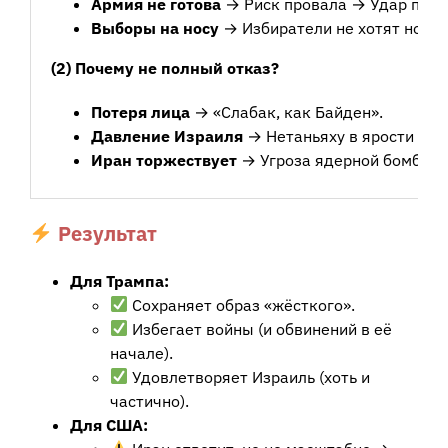
Армия не готова
→ Риск провала → Удар по р
Выборы на носу
→ Избиратели не хотят новой
(2) Почему не полный отказ?
Потеря лица
→ «Слабак, как Байден».
Давление Израиля
→ Нетаньяху в ярости → Е
Иран торжествует
→ Угроза ядерной бомбы р
Результат
Для Трампа:
Сохраняет образ «жёсткого».
Избегает войны (и обвинений в её
начале).
Удовлетворяет Израиль (хоть и
частично).
Для США: