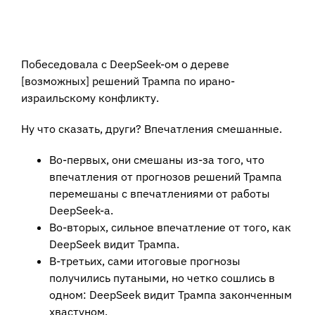
View
Larger
Побеседовала с DeepSeek-ом о дереве
Image
[возможных] решений Трампа по ирано-
израильскому конфликту.
Ну что сказать, други? Впечатления смешанные.
Во-первых, они смешаны из-за того, что
впечатления от прогнозов решений Трампа
перемешаны с впечатлениями от работы
DeepSeek-а.
Во-вторых, сильное впечатление от того, как
DeepSeek видит Трампа.
В-третьих, сами итоговые прогнозы
получились путаными, но четко сошлись в
одном: DeepSeek видит Трампа законченным
хвастуном.