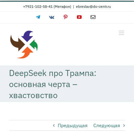
Skip
+7921-102-58-41 (Мегафон)
|
ebreslav@do-centr.ru
to
Telegram
Vk
Pinterest
YouTube
Email
content
DeepSeek про Трампа:
основная черта –
хвастовство
Предыдущая
Следующая