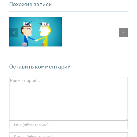
Похожие записи
Газлайтинг
на
работе:
о
чем
стоит
подумать
Оставить комментарий
«жертве»
Комментарий