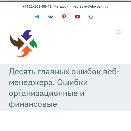
Skip
+7921-102-58-41 (Мегафон)
|
ebreslav@do-centr.ru
to
Telegram
Vk
Pinterest
YouTube
Email
content
Десять главных ошибок веб-
менеджера. Ошибки
организационные и
финансовые