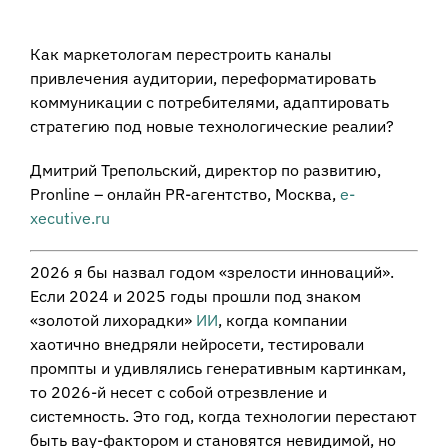
View
Larger
Как маркетологам перестроить каналы
Image
привлечения аудитории, переформатировать
коммуникации с потребителями, адаптировать
стратегию под новые технологические реалии?
Дмитрий Трепольский, директор по развитию,
Pronline – онлайн PR-агентство, Москва,
e-
xecutive.ru
2026 я бы назвал годом «зрелости инноваций».
Если 2024 и 2025 годы прошли под знаком
«золотой лихорадки»
ИИ
, когда компании
хаотично внедряли нейросети, тестировали
промпты и удивлялись генеративным картинкам,
то 2026-й несет с собой отрезвление и
системность. Это год, когда технологии перестают
быть вау-фактором и становятся невидимой, но