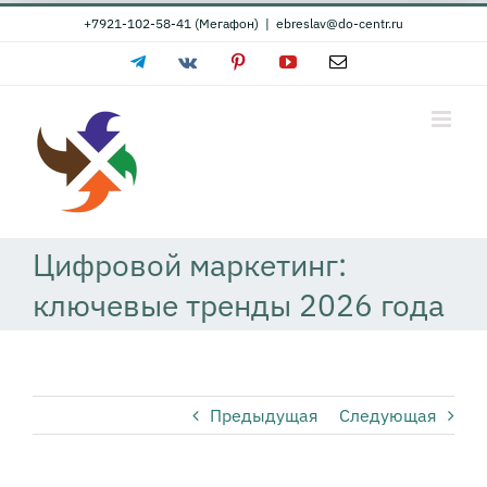
Skip
+7921-102-58-41 (Мегафон)
|
ebreslav@do-centr.ru
to
Telegram
Vk
Pinterest
YouTube
Email
content
Цифровой маркетинг:
ключевые тренды 2026 года
Предыдущая
Следующая