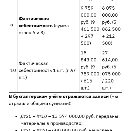
9 759
6 075
000,00
000,00
Фактическая
руб. (9
руб. (5
9
себестоимость
(сумма
461 500
862 500
строк 6 и 8)
+ 297
+ 212
500)
500)
15
27
843,00
614,00
Фактическая
руб. (9
руб. (6
10
себестоимость 1 шт. (п.9/
759 000
075 000
п.1)
/ 616
/ 220
шт.)
шт.)
В бухгалтерском учёте отражаются записи
(мы
отразили общими суммами):
Дт20 – Кт10
– 13 574 000,00 руб. переданы
материалы в производство;
Дт20 – Кт70
– 600 000,00 руб. начислена