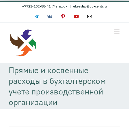
Skip
+7921-102-58-41 (Мегафон)
|
ebreslav@do-centr.ru
to
Telegram
Vk
Pinterest
YouTube
Email
content
Прямые и косвенные
расходы в бухгалтерском
учете производственной
организации