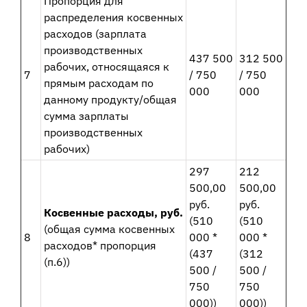
Пропорция для
распределения косвенных
расходов (зарплата
производственных
437 500
312 500
рабочих, относящаяся к
7
/ 750
/ 750
прямым расходам по
000
000
данному продукту/общая
сумма зарплаты
производственных
рабочих)
297
212
500,00
500,00
руб.
руб.
Косвенные расходы, руб.
(510
(510
(общая сумма косвенных
8
000 *
000 *
расходов* пропорция
(437
(312
(п.6))
500 /
500 /
750
750
000))
000))