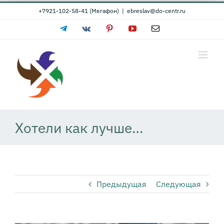
Skip
+7921-102-58-41 (Мегафон)
|
ebreslav@do-centr.ru
to
Telegram
Vk
Pinterest
YouTube
Email
content
Хотели как лучше…
Предыдущая
Следующая