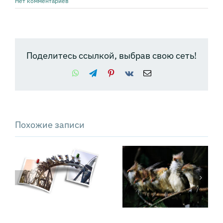
Нет комментариев
Поделитесь ссылкой, выбрав свою сеть!
WhatsApp
Telegram
Pinterest
Vk
Email
Похожие записи
Как превратить
Техника PSDM:
«драмы»
как решать
коммуникации
сложные
в управляемый
проблемы
диалог