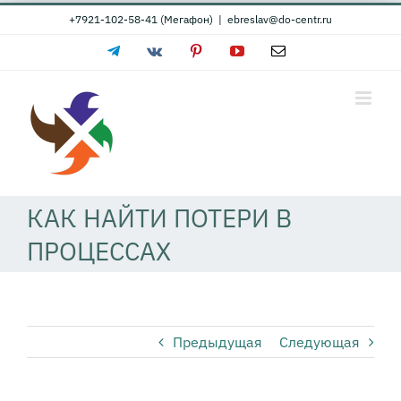
Skip
+7921-102-58-41 (Мегафон)
|
ebreslav@do-centr.ru
to
Telegram
Vk
Pinterest
YouTube
Email
content
КАК НАЙТИ ПОТЕРИ В
ПРОЦЕССАХ
Предыдущая
Следующая