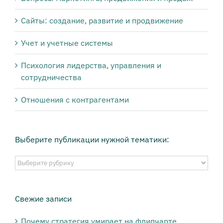
Сайты: создание, развитие и продвижение
Учет и учетные системы
Психология лидерства, управления и
сотрудничества
Отношения с контрагентами
Выберите публикации нужной тематики:
Выберите
публикации
нужной
тематики:
Свежие записи
Почему стратегия умирает на флипчарте