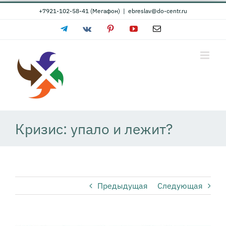
Skip
+7921-102-58-41 (Мегафон)
|
ebreslav@do-centr.ru
to
Telegram
Vk
Pinterest
YouTube
Email
content
Кризис: упало и лежит?
Предыдущая
Следующая