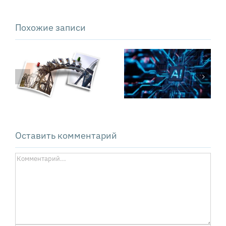
Похожие записи
Почему
«Свободные
внедрение ИИ
деньги»
не
Сильвио
оправдывает
Гезелля вчера
ожиданий
и сегодня
Оставить комментарий
Комментарий