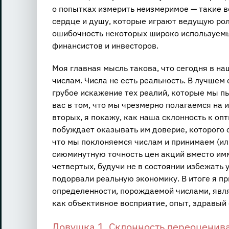
о попытках измерить неизмеримое — такие в
сердце и душу, которые играют ведущую рол
ошибочность некоторых широко используемы
финансистов и инвесторов.
Моя главная мысль такова, что сегодня в н
числам. Числа не есть реальность. В лучшем
грубое искажение тех реалий, которые мы пы
вас в том, что мы чрезмерно полагаемся на 
вторых, я покажу, как наша склонность к о
побуждает оказывать им доверие, которого о
что мы поклоняемся числам и принимаем (ил
сиюминутную точность цен акций вместо имм
четвертых, будучи не в состоянии избежать
подорвали реальную экономику. В итоге я п
определенности, порождаемой числами, явля
как объективное восприятие, опыт, здравый
Ловушка 1. Склонность переоценив