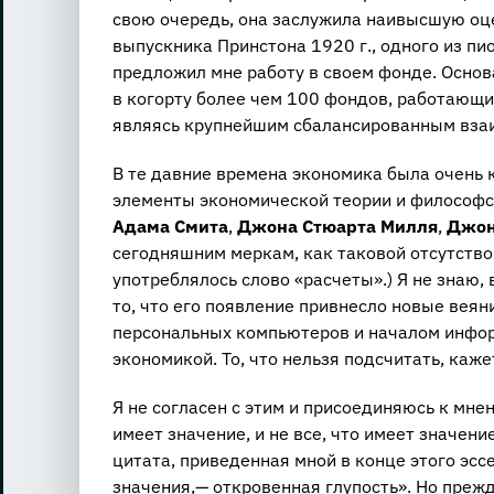
свою очередь, она заслужила наивысшую оц
выпускника Принстона 1920 г., одного из пи
предложил мне работу в своем фонде. Основ
в когорту более чем 100 фондов, работающих
являясь крупнейшим сбалансированным вза
В те давние времена экономика была очень
элементы экономической теории и философск
Адама Смита
,
Джона Стюарта Милля
,
Джон
сегодняшним меркам, как таковой отсутство
употреблялось слово «расчеты».) Я не знаю,
то, что его появление привнесло новые веян
персональных компьютеров и началом инфор
экономикой. То, что нельзя подсчитать, каже
Я не согласен с этим и присоединяюсь к мн
имеет значение, и не все, что имеет значени
цитата, приведенная мной в конце этого эссе
значения,— откровенная глупость». Но прежд