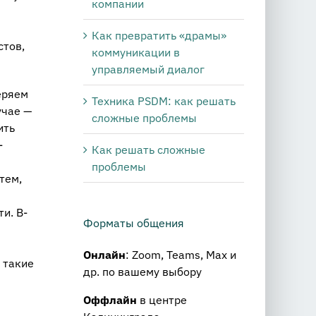
компании
Как превратить «драмы»
стов,
коммуникации в
управляемый диалог
еряем
Техника PSDM: как решать
учае —
сложные проблемы
ить
-
Как решать сложные
проблемы
тем,
и. В-
Форматы общения
Онлайн
: Zoom, Teams, Max и
 такие
др. по вашему выбору
Оффлайн
в центре