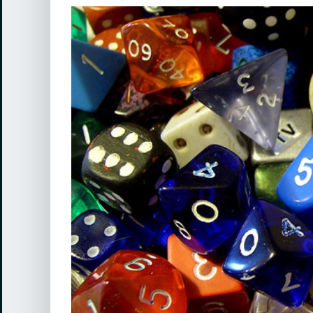
View
Larger
Image