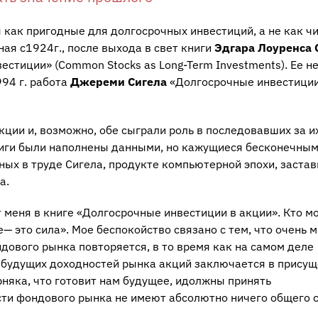
как пригодные для долгосрочных инвестиций, а не как ч
ая с1924г., после выхода в свет книги
Эдгара Лоуренса 
стиции» (Common Stocks as Long-Term Investments). Ее не
94 г. работа
Джереми Сигела
«Долгосрочные инвестиции
кции и, возможно, обе сыграли роль в последовавших за и
ниги были наполнены данными, но кажущиеся бесконечны
ых в труде Сигела, продукте компьютерной эпохи, застав
а.
 меня в книге «Долгосрочные инвестиции в акции». Кто м
— это сила». Мое беспокойство связано с тем, что очень 
ндового рынка повторяется, в то время как на самом деле
 будущих доходностей рынка акций заключается в присущ
няка, что готовит нам будущее, идолжны принять
ти фондового рынка не имеют абсолютно ничего общего 