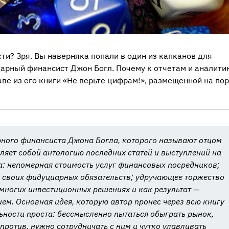
ти? Зря. Вы наверняка попали в один из капканов для
арный финансист Джон Богл. Почему к отчетам и аналити
аве из его книги «Не верьте цифрам!», размещенной на по
рного финансиста Джона Богла, которого называют отцом
ляет собой антологию последних статей и выступлений на
а: непомерная стоимость услуг финансовых посредников;
 своих фидуциарных обязательств; удручающее торжество
многих инвестиционных решениях и как результат —
ем. Основная идея, которую автор пронес через всю книгу
льности проста: бессмысленно пытаться обыграть рынок,
против, нужно сотрудничать с ним и чутко улавливать