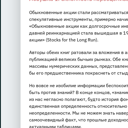
Обыкновенные акции стали рассматриваться 
спекулятивные инструменты, примерно начин
«Обыкновенные акции как долгосрочные инве
давней реинкарнацией стала вышедшая в 19
акции» (Stocks for the Long Run).
Авторы обеих книг ратовали за вложения в а
публикацией великих бычьих рынках. Обе к
массивы нумерических данных, представленн
бы его предшественника покраснеть от стыд
Но вовсе не изобилие информации беспокоит
быть против знаний? В конце концов, «знание
из нас негласно полагают, будто история фо
единственная определенность относительно
неопределенности. Мы не можем знать навер
самоочевидный факт, что прошлые доходнос
актуарными таблицами.