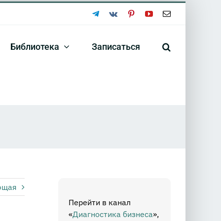
Telegram
Vk
Pinterest
YouTube
Email
Библиотека
Записаться
ющая
Перейти в канал
«
Диагностика бизнеса
»,