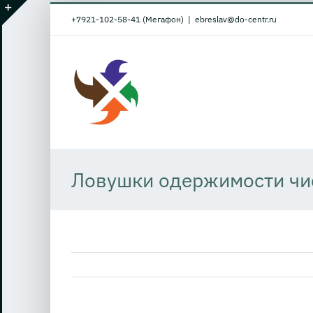
Skip
+7921-102-58-41 (Мегафон)
|
ebreslav@do-centr.ru
to
Toggle
content
Sliding
Bar
Area
Ловушки одержимости чи