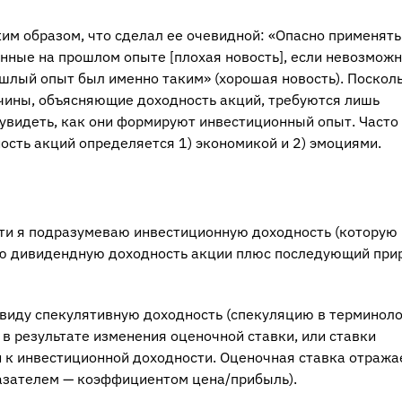
им образом, что сделал ее очевидной: «Опасно применять
нные на прошлом опыте [плохая новость], если невозмож
шлый опыт был именно таким» (хорошая новость). Поскол
чины, объясняющие доходность акций, требуются лишь
увидеть, как они формируют инвестиционный опыт. Часто
ость акций определяется 1) экономикой и 2) эмоциями.
и я подразумеваю инвестиционную доходность (которую
ую дивидендную доходность акции плюс последующий при
виду спекулятивную доходность (спекуляцию в терминол
 в результате изменения оценочной ставки, или ставки
 к инвестиционной доходности. Оценочная ставка отража
азателем — коэффициентом цена/прибыль).