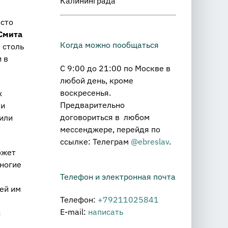
Калининграда
исто
Смита
Когда можно пообщаться
 столь
 в
С 9:00 до 21:00 по Москве в
любой день, кроме
воскресенья.
х
Предварительно
ми
договориться в любом
или
мессенджере, перейдя по
ссылке: Телеграм
@ebreslav
.
ожет
многие
Телефон и электронная почта
ей им
Телефон:
+79211025841
E-mail:
написать
с