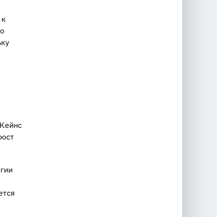
 к
но
ьку
 Кейнс
рост
огии
ется