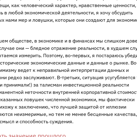
ещи, как человеческий характер, нравственные ценности,
ь в любой экономической деятельности, я хочу обсудить
х нами мер и ловушки, которые они создают для экономи
ашем обществе, в экономике и в финансах мы слишком дов
 случае они — бледное отражение реальности, в худшем сл
таемся измерить. Поэтому, во-первых, я постараюсь убед
исторические экономические данные и данные о рынке. Во
птимизму ведет к неправильной интерпретации данных и
ни редко заслуживают. В-третьих, ситуация усугубляется 
и принимали!) за талисман инвестиционной реальности
анентной неточности внутренней корпоративной стоимост
 указанных ловушек численной экономики, мы фактически
рихожу к заключению, что лучшей защитой от иллюзии
ются неизмеримые, но тем не менее бесценные качества,
 смысл и способность суждения.
ать значение прошлого