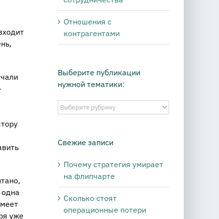
Отношения с
входит
контрагентами
нь,
Выберите публикации
ючали
нужной тематики:
—
Выберите
публикации
ятору
нужной
тематики:
Свежие записи
авить
Почему стратегия умирает
на флипчарте
итано,
 одна
Сколько стоят
имеет
операционные потери
ря уже