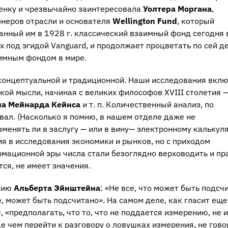
енку и чрезвычайно заинтересовала
Уолтера Моргана
,
онеров отрасли и основателя
Wellington Fund
, который
анный им в 1928 г. классический взаимный фонд сегодня 
 под эгидой Vanguard, и продолжает процветать по сей де
имным фондом в мире.
 концептуальной и традиционной. Наши исследования вкл
ой мысли, начиная с великих философов XVIII столетия 
а Мейнарда Кейнса
и т. п. Количественный анализ, по
вал. (Насколько я помню, в нашем отделе даже не
 вменять ли в заслугу — или в вину— электронному калькул
ия в исследования экономики и рынков, но с приходом
мационной эры числа стали безоглядно верховодить и пр
тся, не имеет значения.
ению
Альберта Эйнштейна
: «Не все, что может быть подсч
е, может быть подсчитано». На самом деле, как гласит еще
, «предполагать, что то, что не поддается измерению, не 
е чем перейти к разговору о ловушках измерения, не гово