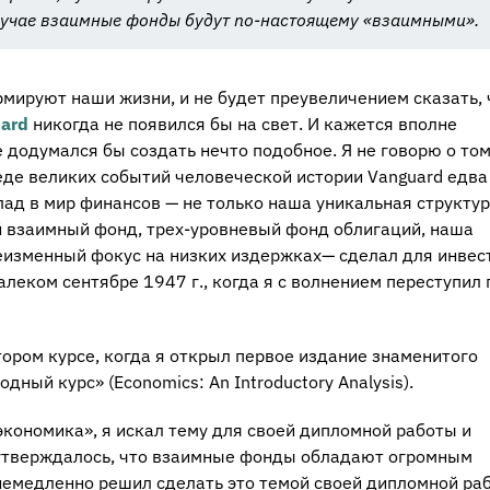
случае взаимные фонды будут по-настоящему «взаимными».
мируют наши жизни, и не будет преувеличением сказать, 
ard
никогда не появился бы на свет. И кажется вполне
 додумался бы создать нечто подобное. Я не говорю о том,
еде великих событий человеческой истории Vanguard едва
лад в мир финансов — не только наша уникальная структу
й взаимный фонд, трех-уровневый фонд облигаций, наша
еизменный фокус на низких издержках— сделал для инвес
алеком сентябре 1947 г., когда я с волнением переступил 
тором курсе, когда я открыл первое издание знаменитого
дный курс» (Economics: An Introductory Analysis).
«экономика», я искал тему для своей дипломной работы и
 утверждалось, что взаимные фонды обладают огромным
немедленно решил сделать это темой своей дипломной раб