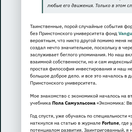
любые его движения. Только в этом 
Таинственные, порой случайные события фор
без Принстонского университета фонд
Vangu
вероятным, что никто другой помимо меня не
создал нечто значительное, поскольку в чер
заслуживает беглого упоминания. Но наш вк
взаимной собственности, но и сам индексны
простая философия инвестирования и наш н
большое доброе дело. и все это началось в д
Принстонского университета.
Мое знакомство с экономикой началось на в
учебника
Пола Самуэльсона
«Экономика: Вво
Год спустя, уже обучаясь по специальности 
наткнулся на статью в журнале
Fortune
, где
потенциалом развития. Заинтригованный, я 