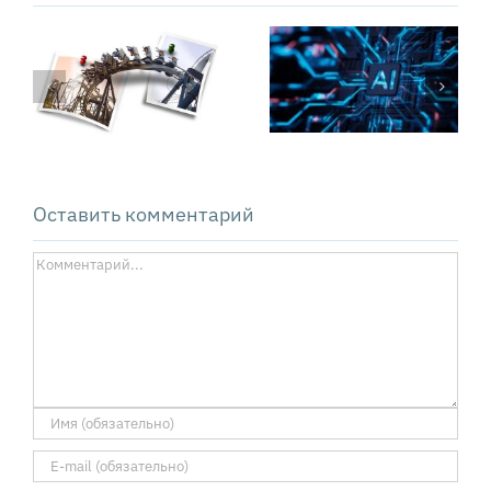
Почему
«Свободные
внедрение ИИ
деньги»
не
Сильвио
оправдывает
Гезелля вчера
ожиданий
и сегодня
Оставить комментарий
Комментарий