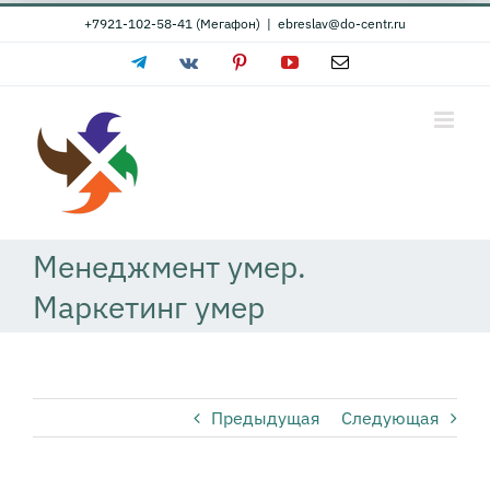
Skip
+7921-102-58-41 (Мегафон)
|
ebreslav@do-centr.ru
to
Telegram
Vk
Pinterest
YouTube
Email
content
Менеджмент умер.
Маркетинг умер
Предыдущая
Следующая