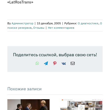
«LatRosTrans»
By
Администратор
|
15 декабря, 2005
|
Рубрики:
О диагностике
,
О
поиске резервов
,
Отзывы
|
Нет комментариев
Поделитесь ссылкой, выбрав свою сеть!
WhatsApp
Telegram
Pinterest
Vk
Email
Похожие записи
Отзыв о
Отзыв
диагностике
руководителя