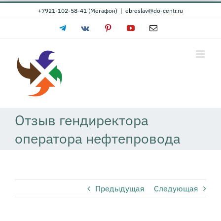
Skip
+7921-102-58-41 (Мегафон)
|
ebreslav@do-centr.ru
to
Telegram
Vk
Pinterest
YouTube
Email
content
Отзыв гендиректора
оператора нефтепровода
Предыдущая
Следующая