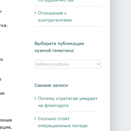
н
Отношения с
контрагентами
тка.
Выберите публикации
нужной тематики:
го
Выберите
публикации
нужной
р
тематики:
Свежие записи
ие
Почему стратегия умирает
на флипчарте
Сколько стоят
ления
операционные потери
ации,