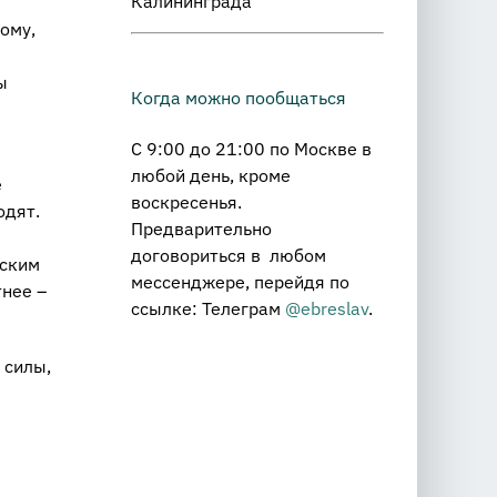
Калининграда
ому,
ы
Когда можно пообщаться
С 9:00 до 21:00 по Москве в
любой день, кроме
е
воскресенья.
одят.
Предварительно
договориться в любом
еским
мессенджере, перейдя по
тнее –
ссылке: Телеграм
@ebreslav
.
 силы,