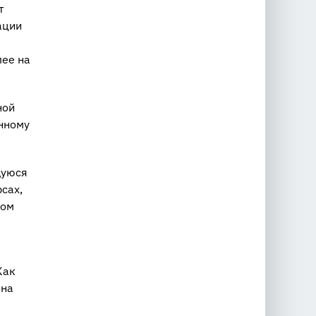
т
ации
лее на
ной
енному
щуюся
сах,
том
Как
она