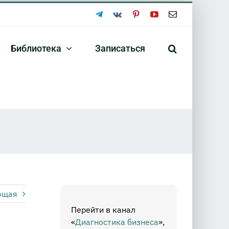
Telegram
Vk
Pinterest
YouTube
Email
Библиотека
Записаться
ющая
Перейти в канал
«
Диагностика бизнеса
»,