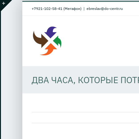
Skip
+7921-102-58-41 (Мегафон)
|
ebreslav@do-centr.ru
to
Toggle
content
Sliding
Bar
Area
ДВА ЧАСА, КОТОРЫЕ ПО