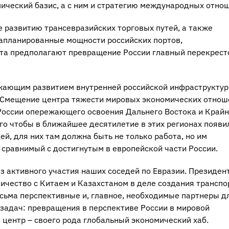
ический базис, а с ним и стратегию международных отно
 развитию трансевразийских торговых путей, а также
запланированные мощности российских портов,
та предполагают превращение России главный перекрест
жающим развитием внутренней российской инфраструктур
. Смещение центра тяжести мировых экономических отнош
 России опережающего освоения Дальнего Востока и Крайн
ого чтобы в ближайшее десятилетие в этих регионах появи
й, для них там должна быть не только работа, но им
 сравнимый с достигнутым в европейской части России.
 активного участия наших соседей по Евразии. Президен
чество с Китаем и Казахстаном в деле создания трансп
весьма перспективные и, главное, необходимые партнеры д
задач: превращения в перспективе России в мировой
центр – своего рода глобальный экономический хаб.