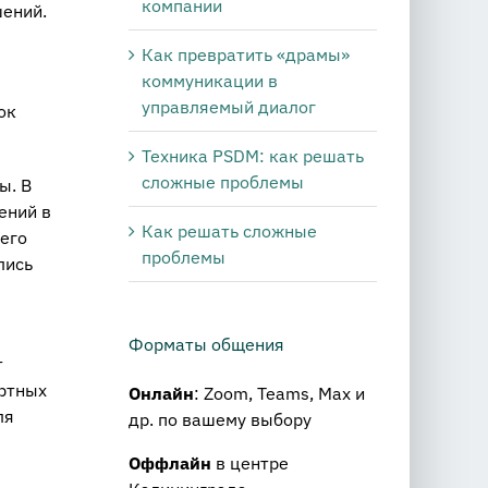
компании
шений.
Как превратить «драмы»
коммуникации в
управляемый диалог
ок
Техника PSDM: как решать
сложные проблемы
ы. В
ений в
Как решать сложные
его
проблемы
лись
Форматы общения
т
ортных
Онлайн
: Zoom, Teams, Max и
ля
др. по вашему выбору
Оффлайн
в центре