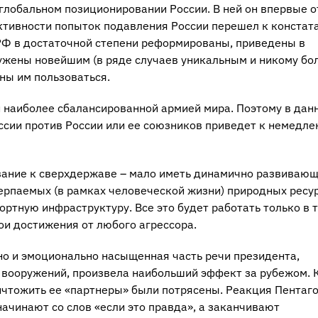
глобальном позиционировании России. В ней он впервые о
ктивности попыток подавления России перешел к констат
РФ в достаточной степени реформированы, приведены в
ужены новейшим (в ряде случаев уникальным и никому бо
ны им пользоваться.
 наиболее сбалансированной армией мира. Поэтому в дан
ессии против России или ее союзников приведет к немедл
вание к сверхдержаве – мало иметь динамично развиваю
ерпаемых (в рамках человеческой жизни) природных ресур
ртную инфраструктуру. Все это будет работать только в 
ои достижения от любого агрессора.
но и эмоционально насыщенная часть речи президента,
 вооружений, произвела наибольший эффект за рубежом. 
ичтожить ее «партнеры» были потрясены. Реакция Пентаг
ачинают со слов «если это правда», а заканчивают