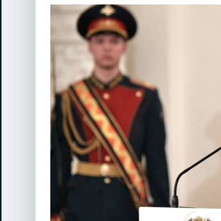
View
Larger
Image