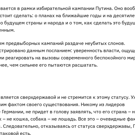
вается в рамки избирательной кампании Путина. Оно воо
дстоит сделать: о планах на ближайшие годы и на десятиле
 будущем страны и народа и о том, как сделать это буду
енным.
ням предвыборных кампаний раздаче неубитых слонов.
нстрировано данным посланием: уверенность власти, ощу
и реагировать на вызовы современного беспокойного мир
нее, чем сильнее его пытаются расшатать.
является сверхдержавой и не стремится к этому статусу. У
мим фактом своего существования. Никому из лидеров
ермании, не придет в голову заявлять, что его страна – н
 – не кошка, собака – не лошадь. Все это – очевидные фа
 Следовательно, отказываясь от статуса сверхдержавы, 
таковой есть.