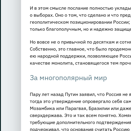
И в этом смысле послание полностью уклады
о выборах. Оно о том, что сделано и что пре
геополитическом позиционировании России; о
только благополучным, но и надежно защищ
Но вовсе не о привычной по десяткам и сот
Собственно, это главное, что было продемо
ею народной поддержки, позволяющее Росси
качестве монолита, становящегося тем проч
За многополярный мир
Пару лет назад Путин заявил, что Россия не 
тогда это утверждение опровергало себя са
Мозамбика или Парагвая, Бразилии или даже Г
сверхдержава. Это и так всем понятно. Хомяк
требующие дополнительного подтверждения.
подчеркивал, что основания считать Россию 