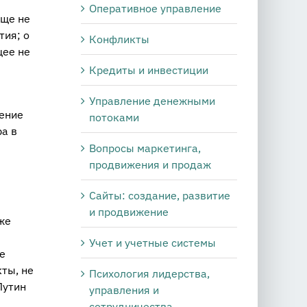
Оперативное управление
бще не
тия; о
Конфликты
щее не
Кредиты и инвестиции
Управление денежными
щение
потоками
а в
Вопросы маркетинга,
продвижения и продаж
Сайты: создание, развитие
и продвижение
же
Учет и учетные системы
е
кты, не
Психология лидерства,
Путин
управления и
сотрудничества