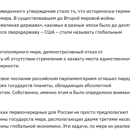
веденного утверждения стало то, что исторически терми
 мира. В существовавшем до Второй мировой войны
великая держава», каковых в разные эпохи было до деся
ся сверхдержаву – США – стали называть глобальным
огополярного мира, демонстративный отказ от
 об отсутствии стремления к захвату места единственно
ярности.
 свое послание российским парламентариям оглашал лиде
 трех государств планеты, обладающих абсолютной
том. Собственно, именно этим и было определено вниман
 как первоочередные для России не просто предполагают
вины государств мира, располагающих двумя третями насе
ны глобальной экономики. Эти задачи, по мере их реализ