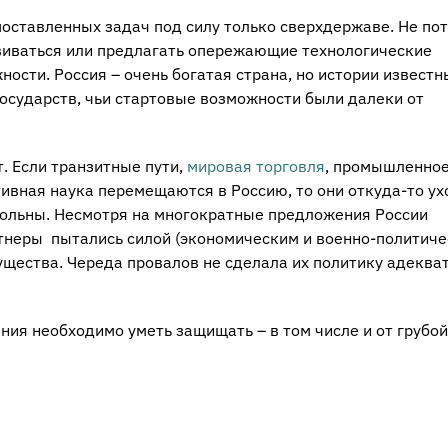
поставленных задач под силу только сверхдержаве. Не пот
звиваться или предлагать опережающие технологические
ости. Россия – очень богатая страна, но истории известн
осударств, чьи стартовые возможности были далеки от
т. Если транзитные пути,
мировая торговля
, промышленно
ивная наука перемещаются в Россию, то они откуда-то ух
вольны. Несмотря на многократные предложения России
тнеры пытались силой (экономическим и военно-политич
щества. Череда провалов не сделала их политику адеква
ния необходимо уметь защищать – в том числе и от грубой