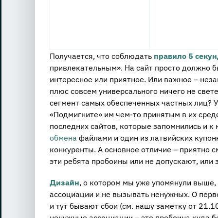
Получается, что соблюдать
правило 5 секу
привлекательным». На сайт просто должно бы
интересное или приятное. Или важное – неза
плюс совсем универсального ничего не свете
сегмент самых обеспеченных частных лиц? У
«Подмигните» им чем-то принятым в их среде
последних сайтов, которые запомнились и к
обмена
файлами и один из латвийских купон
конкуренты. А основное отличие – приятно 
эти ребята пробоины или не допускают, или
Дизайн
, о котором мы уже упомянули выше
ассоциации и не вызывать ненужных. О перв
и тут бывают сбои (см. нашу заметку от 21.
ненужные ассоциации – это пробоина куда б