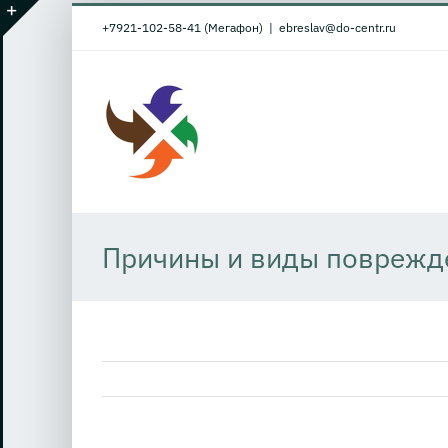
Skip
+7921-102-58-41 (Мегафон)
|
ebreslav@do-centr.ru
to
Toggle
content
Sliding
Bar
Area
Причины и виды поврежде