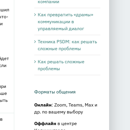
компании
ешил
Как превратить «драмы»
что-
коммуникации в
ли
управляемый диалог
Техника PSDM: как решать
сложные проблемы
йдет
Как решать сложные
сли
проблемы
при
Форматы общения
ьше
быть
Онлайн
: Zoom, Teams, Max и
др. по вашему выбору
ив
Оффлайн
в центре