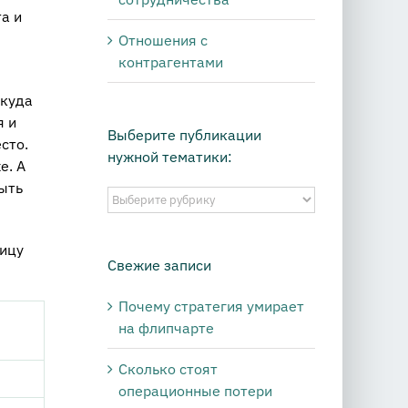
а и
Отношения с
контрагентами
 куда
я и
Выберите публикации
сто.
нужной тематики:
е. А
быть
Выберите
публикации
нужной
лицу
тематики:
Свежие записи
Почему стратегия умирает
на флипчарте
Сколько стоят
операционные потери