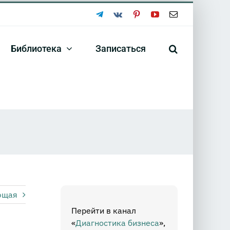
Telegram
Vk
Pinterest
YouTube
Email
Библиотека
Записаться
ющая
Перейти в канал
«
Диагностика бизнеса
»,