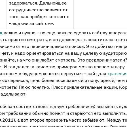
задержаться. Дальнейшее
сотрудничество зависит от
того, как пройдет контакт с
«людьми за сайтом».
нд
важно и нужно – но еще важнее сделать сайт «универса
ть приятно смотреть, и он должен дать посетителю что-т
висимо от его первоначального поиска. Это добиться непр
 нет, и надо ориентироваться на вашу целевую аудиторию
знайте, на что они любят смотреть. Это предприниматели
. И так далее. в качестве примеров можно привести пару
 которым в будущем хочется вернуться – сайт для
хранения
ных сервисов, явно более посещаемый и популярный, чем 
смотреть! Плюс понятно. Плюс привлекательные акции. Кор
 заделывают.
, обязан соответствовать двум требованиям: вызывать ну
ом требовании обычно помнят и стараются его выполнять,
10.2011), а вот второе проверить часто забывают. Между т
олее опасная, чем отсутствие ассоциаций нужных. Отсутс