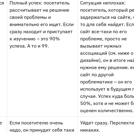
ся
Полный успех: посетитель
Ситуация неплохая:
рассчитывает на решение
посетитель, который р
своей проблемы и
задержаться на сайте, 
внимательно его ищет. Если
то для себя найдет. Ес
сразу находит и приступает
сайт все-таки по его
к изучению – это 90%
проблеме, просто не
успеха. А то и 99.
вызывает нужных
ассоциаций (см. ниже о
дизайне), он в итоге на
нужное ему решение. е
сайт по другой
проблематике – он его
использует в будущем 
случае. Успех куда бол
50%, хотя и не может 
оценен количественно.
е
Если посетителю очень
Уйдет сразу. Перспект
надо, он принудит себя таки
никаких.