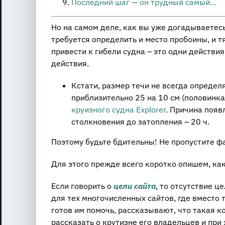
Последний шаг — он трудный самый…
Но на самом деле, как вы уже догадываетесь,
требуется определить и место пробоины, и т
привести к гибели судна – это одни действи
действия.
Кстати, размер течи не всегда определ
приблизительно 25 на 10 см (половинка
круизного судна Explorer
. Причина появ
столкновения до затопления – 20 ч.
Поэтому будьте бдительны! Не пропустите ф
Для этого прежде всего коротко опишем, как
Если говорить о
цели сайта
, то отсутствие ц
для тех многочисленных сайтов, где вместо 
готов им помочь, рассказывают, что такая к
рассказать о крутизне его владельцев и при 