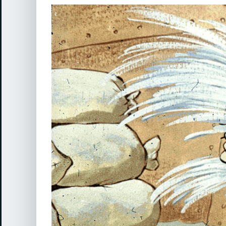
View
Larger
Image