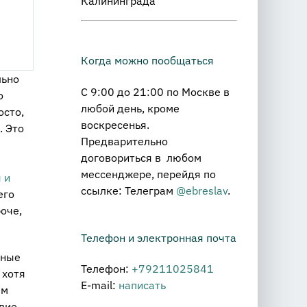
Калининграда
Когда можно пообщаться
льно
С 9:00 до 21:00 по Москве в
о
любой день, кроме
осто,
воскресенья.
. Это
Предварительно
?
договориться в любом
мессенджере, перейдя по
 и
ссылке: Телеграм
@ebreslav
.
его
оче,
Телефон и электронная почта
жные
Телефон:
+79211025841
 хотя
E-mail:
написать
ем
твие