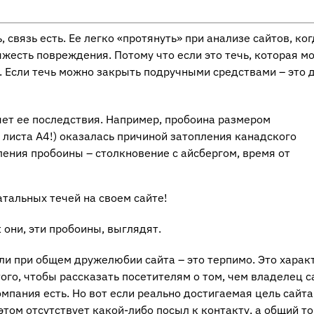
 связь есть. Ее легко «протянуть» при анализе сайтов, ко
яжесть повреждения. Потому что если это течь, которая м
я. Если течь можно закрыть подручными средствами – это 
яет ее последствия. Например, пробоина размером
 листа А4!) оказалась причиной затопления канадского
ления пробоины – столкновение с айсбергом, время от
атальных течей на своем сайте!
 они, эти пробоины, выглядят.
ели при общем дружелюбии сайта – это терпимо. Это харак
того, чтобы рассказать посетителям о том, чем владелец с
омпания есть. Но вот если реально достигаемая цель сайта
этом отсутствует какой-либо посыл к контакту, а общий то